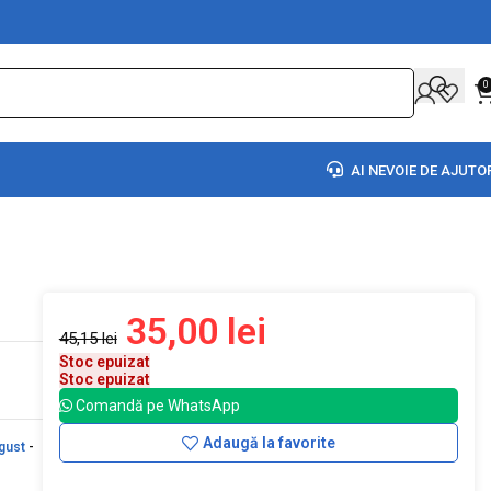
0
AI NEVOIE DE AJUTO
35,00
lei
45,15
lei
Stoc epuizat
Stoc epuizat
Comandă pe WhatsApp
Adaugă la favorite
gust
-