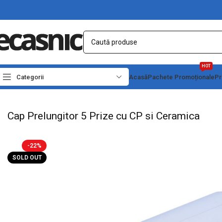
HOT
Categorii
Acasă
Pachete Promoționale
Pr
Prima pagină
Conectica
Prize, prelungitoare, stechere
Cap Prelungitor 5 Priz
Cap Prelungitor 5 Prize cu CP si Ceramica
-22%
SOLD OUT