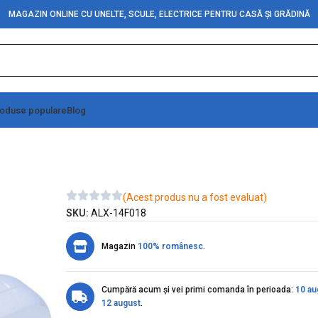
MAGAZIN ONLINE CU UNELTE, SCULE, ELECTRICE PENTRU CASĂ ȘI GRĂDINĂ
oduse populare
Blog
e cu CP si Ceramica
(Acest produs nu a fost evaluat)
SKU:
ALX-14F018
Magazin
100% românesc
.
Cumpără acum și vei primi comanda în perioada:
10 au
12 august
.