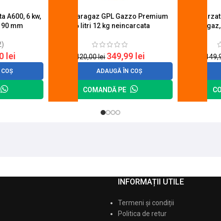
a A600, 6 kw,
Butelie aragaz GPL Gazzo Premium
Set 4 arza
u 90 mm
26 litri 12 kg neincarcata
aragaz,
2)
20
lei
349,99
lei
420,00
lei
149,
 COȘ
ADAUGĂ ÎN COȘ
COMANDĂ PE
C
INFORMAȚII UTILE
Termeni și condiții
Politica de retur