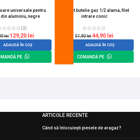
toare universale pentru
Robinet butelie gaz 1/2 alama, filet
S
 din aluminiu, negre
intrare conic
(3)
129,20
lei
44,90
lei
90
lei
51,90
lei
ADAUGĂ ÎN COȘ
ADAUGĂ ÎN COȘ
OMANDĂ PE
COMANDĂ PE
ARTICOLE RECENTE
Când să înlocuiești piesele de aragaz?