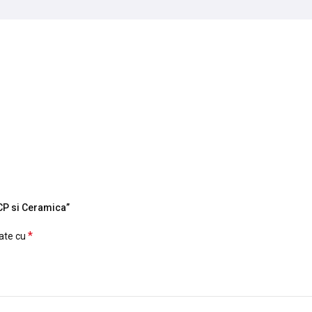
 CP si Ceramica”
*
cate cu