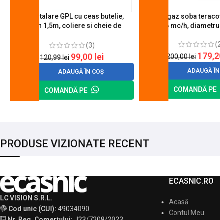
Kit instalare GPL cu ceas butelie,
Arzator gaz soba teracot
furtun 1,5m, coliere si cheie de
0.6 mc/h, diametr
strangere
(
(3)
179,
99,00
lei
200,00
lei
120,99
lei
ADAUGĂ ÎN
ADAUGĂ ÎN COȘ
COMANDĂ PE
COMANDĂ PE
PRODUSE VIZIONATE RECENT
ECASNIC.RO
LC VISION S.R.L.
Acasă
Cod unic (CUI):
49034090
Contul Meu
Nr. Reg. Comerțului:
J23/7208/2023