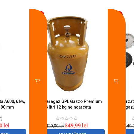
-17%
-14%
a A600, 6 kw,
Butelie aragaz GPL Gazzo Premium
Set 4 arza
u 90 mm
26 litri 12 kg neincarcata
aragaz,
2)
20
lei
349,99
lei
420,00
lei
149,