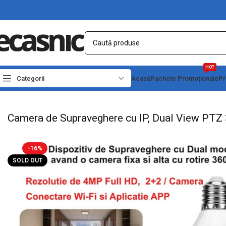
HOT
Categorii
Acasă
Pachete Promoționale
Pr
Prima pagină
Casă
Electronice
Camere de Supraveghere IP
Camera de Suprav
Camera de Supraveghere cu IP, Dual View PTZ 
-16%
SOLD OUT