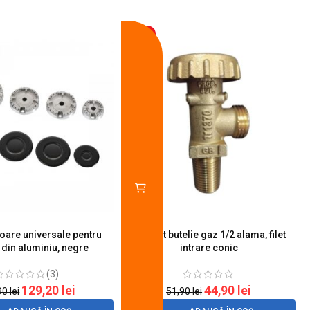
-13%
toare universale pentru
Robinet butelie gaz 1/2 alama, filet
S
 din aluminiu, negre
intrare conic
(3)
129,20
lei
44,90
lei
90
lei
51,90
lei