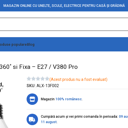
MAGAZIN ONLINE CU UNELTE, SCULE, ELECTRICE PENTRU CASĂ ȘI GRĂDINĂ
oduse populare
Blog
eghere cu IP, Dual View PTZ 360˚ si Fixa – E27 / V380 Pro
360˚ si Fixa – E27 / V380 Pro
(Acest produs nu a fost evaluat)
SKU:
ALX-13F002
Magazin
100% românesc
.
Cumpără acum și vei primi comanda în perioada:
09 au
11 august
.