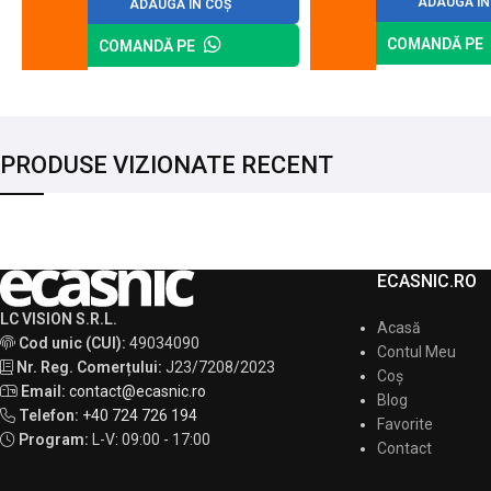
ADAUGĂ ÎN
ADAUGĂ ÎN COȘ
COMANDĂ PE
COMANDĂ PE
PRODUSE VIZIONATE RECENT
ECASNIC.RO
LC VISION S.R.L.
Acasă
Cod unic (CUI):
49034090
Contul Meu
Nr. Reg. Comerțului:
J23/7208/2023
Coș
Email:
contact@ecasnic.ro
Blog
Telefon:
+40 724 726 194
Favorite
Program:
L-V: 09:00 - 17:00
Contact