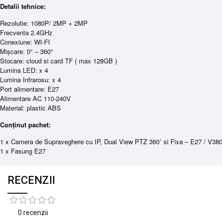
Detalii tehnice:
Rezolutie: 1080P/ 2MP + 2MP
Frecventa 2.4GHz
Conexiune: WI-FI
Mișcare: 0° – 360°
Stocare: cloud si card TF ( max 128GB )
Lumina LED: x 4
Lumina Infrarosu: x 4
Port alimentare: E27
Alimentare AC 110-240V
Material: plastic ABS
Conținut pachet:
1 x Camera de Supraveghere cu IP, Dual View PTZ 360˚ si Fixa – E27 / V3
1 x Fasung E27
RECENZII
0 recenzii