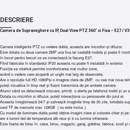
DESCRIERE
Camera de Supraveghere cu IP, Dual View PTZ 360˚ si Fixa – E27 / 
Camera inteligenta PTZ cu vedere dubla, aceasta are microfon și difuzor.
Este dotata cu doua camere 2MP una fixa iar cealaltă mobila și poate fi mont
în locuri pentru becuri ce se conectează la fasung E27.
Fiind fabricata In standardul IP20 aceasta nu poate fi instalată în exterior.
Funcția sa rotativă permite monitorizarea mai multor zone,
având o vedere care acoperă un unghi mai larg de observatie.
Are o rezoluție full HD 1080Pși o imagine clara de 2MP, cu cea mai noua teh
puteți vizualiza în timp real și fluent transmisia de pe ambele camere.
Atunci când se detectează miscare, primiți o alerta pe telefonul mobil și un 
Dotata cu microfon si difuzor, puteți interacționa cu persoanele din jurul ei.
Aceasta înregistrează 24/7 și salvează imaginile timp de 30 zile, totodata su
card TF de memorie max 128GB ( nu este inclus ).
Cu modul de iluminare dubla puteți obține imagini clare și colorate chiar și p
are 4 lumini led de temperatura alb rece și 4 cu lumina infrarosie.
Este foarte de folos în: casa, birou, magazin, garaj, grădina, fabrica, scoli 