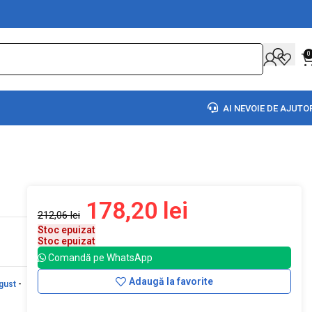
0
AI NEVOIE DE AJUTO
178,20
lei
212,06
lei
Stoc epuizat
Stoc epuizat
Comandă pe WhatsApp
Adaugă la favorite
gust
-