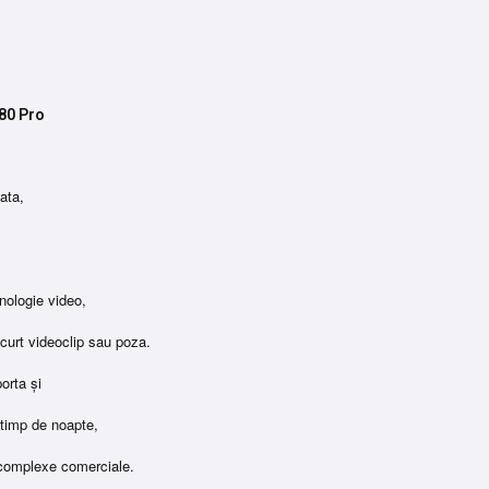
V380 Pro
ata,
nologie video,
scurt videoclip sau poza.
porta și
e timp de noapte,
și complexe comerciale.