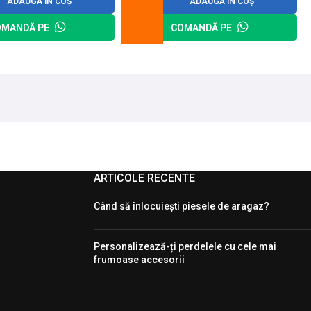
ADAUGĂ ÎN COȘ
ADAUGĂ ÎN COȘ
OMANDĂ PE
COMANDĂ PE
ARTICOLE RECENTE
Când să înlocuiești piesele de aragaz?
Personalizează-ți perdelele cu cele mai
frumoase accesorii