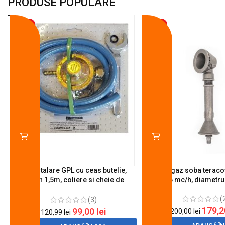
PRODUSE POPULARE
-18%
-10%
Kit instalare GPL cu ceas butelie,
Arzator gaz soba teracot
furtun 1,5m, coliere si cheie de
0.6 mc/h, diametr
strangere
(
(3)
179,
99,00
lei
200,00
lei
120,99
lei