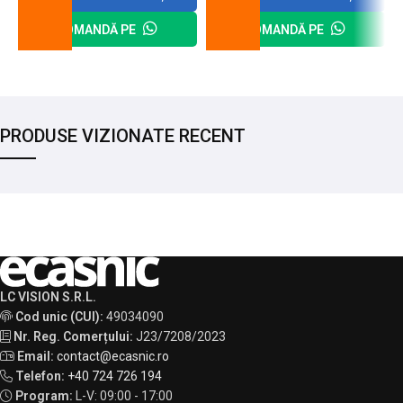
COMANDĂ PE
COMANDĂ PE
PRODUSE VIZIONATE RECENT
LC VISION S.R.L.
Cod unic (CUI):
49034090
Nr. Reg. Comerțului:
J23/7208/2023
Email:
contact@ecasnic.ro
Telefon:
+40 724 726 194
Program:
L-V: 09:00 - 17:00