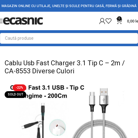
MAGAZIN ONLINE CU UTILAJE, UNELTE ȘI SCULE PENTRU CASĂ, FERMĂ ȘI GRĂDINĂ
0
0,00
l
Prima pagină
Electrice
Accesorii PC-Laptop-Telefon
Cablu Usb Fast Charger 3.1 Tip C – 2m /
CA-8553 Diverse Culori
-22%
SOLD OUT