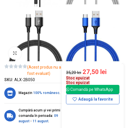
Mărește imaginea
(Acest produs nu a
27,50
lei
35,20
lei
fost evaluat)
Stoc epuizat
SKU:
ALX-2B050
Stoc epuizat
Comandă pe WhatsApp
Magazin
100% românesc
.
Adaugă la favorite
Cumpără acum și vei primi
comanda în perioada:
09
august
-
11 august
.