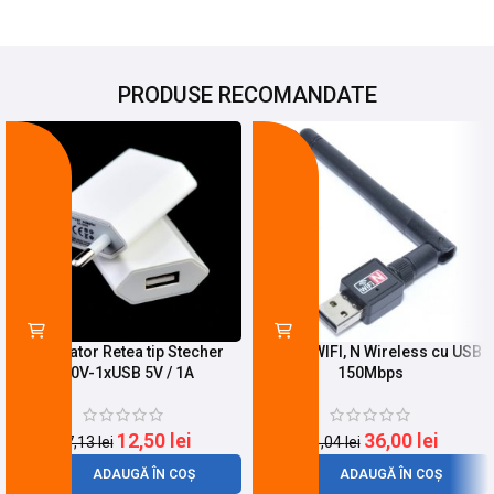
PRODUSE RECOMANDATE
-27%
-12%
Incarcator Retea tip Stecher
Antena WIFI, N Wireless cu USB
220V-1xUSB 5V / 1A
150Mbps
12,50
lei
36,00
lei
17,13
lei
41,04
lei
ADAUGĂ ÎN COȘ
ADAUGĂ ÎN COȘ