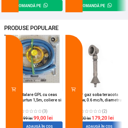
COMANDĂ PE
COMANDĂ PE
PRODUSE POPULARE
-18%
-10%
Kit instalare GPL cu ceas
Arzator gaz soba teracota
butelie, furtun 1,5m, coliere si
A600, 6 kw, 0.6 mc/h, diametru
cheie de strangere
90 mm
(3)
(2)
99,00
lei
179,20
lei
120,99
lei
200,00
lei
ADAUGĂ ÎN COȘ
ADAUGĂ ÎN COȘ