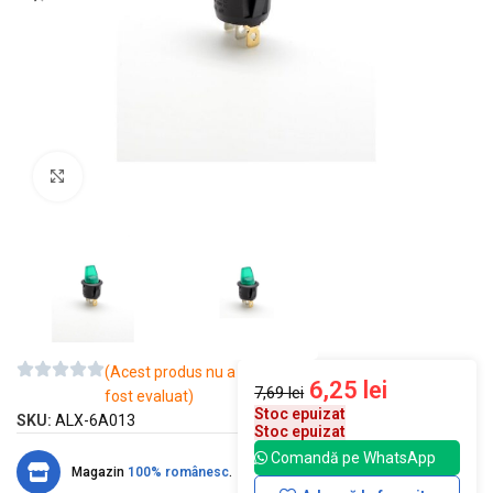
Mărește imaginea
(Acest produs nu a
6,25
lei
7,69
lei
fost evaluat)
Stoc epuizat
SKU:
ALX-6A013
Stoc epuizat
Comandă pe WhatsApp
Magazin
100% românesc
.