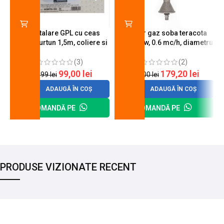
Kit instalare GPL cu ceas
Arzator gaz soba teracota
butelie, furtun 1,5m, coliere si
A600, 6 kw, 0.6 mc/h, diametru
cheie de strangere
90 mm
(3)
(2)
99,00
lei
179,20
lei
120,99
lei
200,00
lei
ADAUGĂ ÎN COȘ
ADAUGĂ ÎN COȘ
COMANDĂ PE
COMANDĂ PE
PRODUSE VIZIONATE RECENT