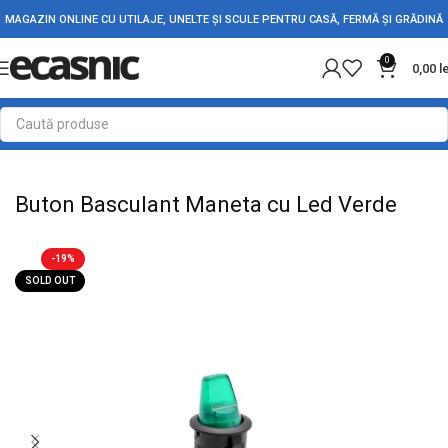
MAGAZIN ONLINE CU UTILAJE, UNELTE ȘI SCULE PENTRU CASĂ, FERMĂ ȘI GRĂDINĂ
0
0,00
l
Prima pagină
Electrice
Intrerupatoare - Butoane
Buton Basculant Maneta cu Led Verde
-19%
SOLD OUT