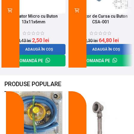
Limitator Micro cu Buton
Limitator de Cursa cu Buton
13x11x6mm
CSA-001
2,50
lei
64,80
lei
3,43
lei
82,30
lei
ADAUGĂ ÎN COȘ
ADAUGĂ ÎN COȘ
COMANDĂ PE
COMANDĂ PE
PRODUSE POPULARE
-18%
-10%