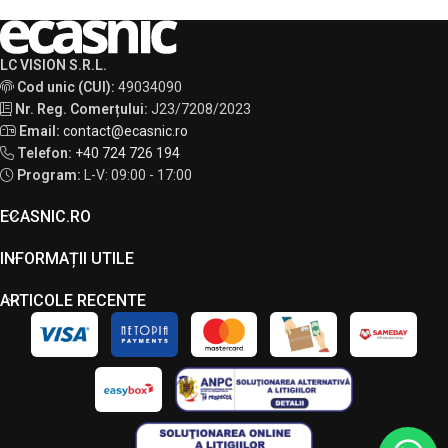
LC VISION S.R.L.
Cod unic (CUI):
49034090
Nr. Reg. Comerțului:
J23/7208/2023
Email:
contact@ecasnic.ro
Telefon:
+40 724 726 194
Program:
L-V: 09:00 - 17:00
ECASNIC.RO
INFORMAȚII UTILE
ARTICOLE RECENTE