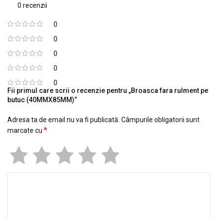
0 recenzii
0
0
0
0
0
Fii primul care scrii o recenzie pentru „Broasca fara rulment pe
butuc (40MMX85MM)”
Adresa ta de email nu va fi publicată.
Câmpurile obligatorii sunt
*
marcate cu