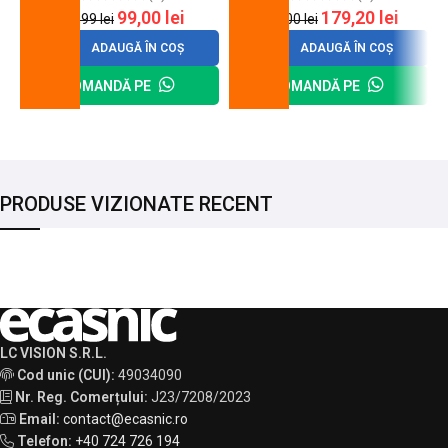
99,00
lei
179,20
lei
120,99
lei
200,00
lei
ADAUGĂ ÎN COȘ
ADAUGĂ ÎN COȘ
COMANDĂ PE
COMANDĂ PE
PRODUSE VIZIONATE RECENT
LC VISION S.R.L.
Cod unic (CUI):
49034090
Nr. Reg. Comerțului:
J23/7208/2023
Email:
contact@ecasnic.ro
Telefon:
+40 724 726 194