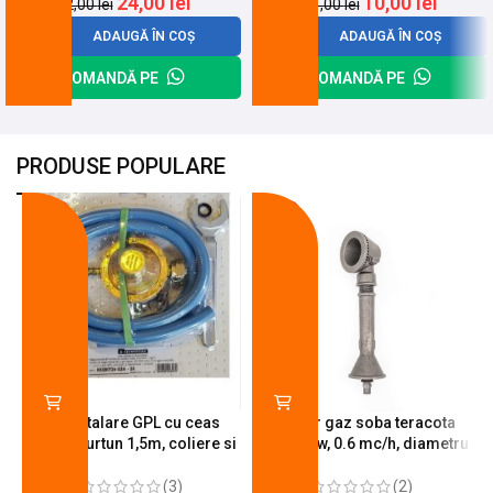
24,00
lei
10,00
lei
32,00
lei
31,00
lei
ADAUGĂ ÎN COȘ
ADAUGĂ ÎN COȘ
COMANDĂ PE
COMANDĂ PE
PRODUSE POPULARE
-18%
-10%
Kit instalare GPL cu ceas
Arzator gaz soba teracota
butelie, furtun 1,5m, coliere si
A600, 6 kw, 0.6 mc/h, diametru
cheie de strangere
90 mm
(3)
(2)