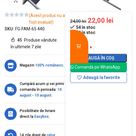
Mărește imaginea
(Acest produs nu a
22,00
lei
24,00
lei
fost evaluat)
54 în stoc
SKU:
FG-FAM-65 440
54 în stoc
45
Produse vândute
în ultimele 7 zile
ADAUGĂ ÎN COȘ
Magazin
100% românesc
.
Comandă pe WhatsApp
Adaugă la favorite
Cumpără acum și vei primi
comanda în perioada:
10
august
-
10 august
.
Posibilitate de livrare
direct la
Easybox
.
14 zile drept de
retur
.