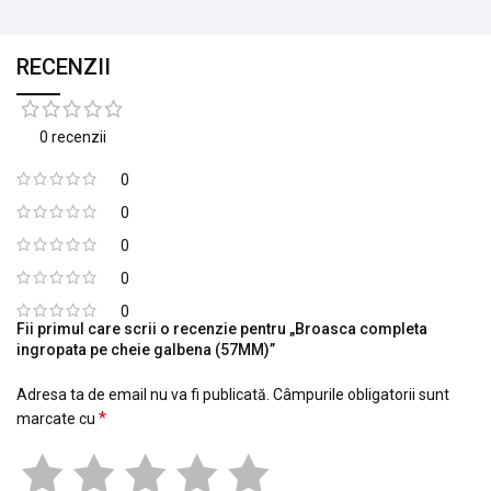
RECENZII
0 recenzii
0
0
0
0
0
Fii primul care scrii o recenzie pentru „Broasca completa
ingropata pe cheie galbena (57MM)”
Adresa ta de email nu va fi publicată.
Câmpurile obligatorii sunt
*
marcate cu