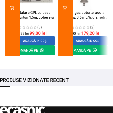
Kit instalare GPL cu ceas
Arzator gaz soba teracota
butelie, furtun 1,5m, coliere si
A600, 6 kw, 0.6 mc/h, diametru
cheie de strangere
90 mm
(3)
(2)
99,00
lei
179,20
lei
120,99
lei
200,00
lei
ADAUGĂ ÎN COȘ
ADAUGĂ ÎN COȘ
COMANDĂ PE
COMANDĂ PE
PRODUSE VIZIONATE RECENT