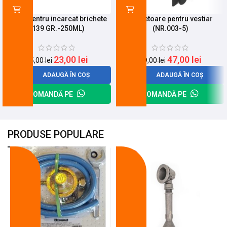
Spray pentru incarcat brichete
Incuietoare pentru vestiar
(139 GR.-250ML)
(NR.003-5)
23,00
lei
47,00
lei
25,00
lei
59,00
lei
ADAUGĂ ÎN COȘ
ADAUGĂ ÎN COȘ
COMANDĂ PE
COMANDĂ PE
PRODUSE POPULARE
-18%
-10%