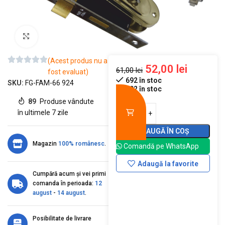
Mărește imaginea
(Acest produs nu a
52,00
lei
61,00
lei
fost evaluat)
692 în stoc
SKU:
FG-FAM-66 924
692 în stoc
89
Produse vândute
în ultimele 7 zile
ADAUGĂ ÎN COȘ
Magazin
100% românesc
.
Comandă pe WhatsApp
Adaugă la favorite
Cumpără acum și vei primi
comanda în perioada:
12
august
-
14 august
.
Posibilitate de livrare