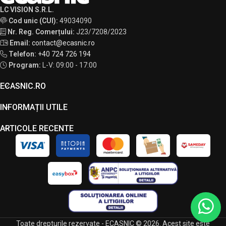
LC VISION S.R.L.
Cod unic (CUI):
49034090
Nr. Reg. Comerțului:
J23/7208/2023
Email:
contact@ecasnic.ro
Telefon:
+40 724 726 194
Program:
L-V: 09:00 - 17:00
ECASNIC.RO
INFORMAȚII UTILE
ARTICOLE RECENTE
Toate drepturile rezervate - ECASNIC © 2026. Acest site este