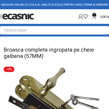
MAGAZIN ONLINE CU UTILAJE, UNELTE ȘI SCULE PENTRU CASĂ, FERMĂ ȘI GRĂDINĂ
0
0,00
l
Prima pagină
Fără categorie
Broasca completa ingropata pe cheie
galbena (57MM)
-15%