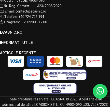
Cod unic (CUI):
49034090
Nr. Reg. Comerțului:
J23/7208/2023
Email:
contact@ecasnic.ro
Telefon:
+40 724 726 194
Program:
L-V: 09:00 - 17:00
ECASNIC.RO
INFORMAȚII UTILE
ARTICOLE RECENTE
Toate drepturile rezervate - ECASNIC © 2026. Acest site este
administrat de către LC VISION S.R.L., CUI 49034090, J23/7208/2023