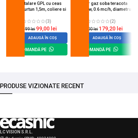
Kit instalare GPL cu ceas
Arzator gaz soba teracota
butelie, furtun 1,5m, coliere si
A600, 6 kw, 0.6 mc/h, diametru
cheie de strangere
90 mm
(3)
(2)
99,00
lei
179,20
lei
120,99
lei
200,00
lei
ADAUGĂ ÎN COȘ
ADAUGĂ ÎN COȘ
COMANDĂ PE
COMANDĂ PE
PRODUSE VIZIONATE RECENT
LC VISION S.R.L.