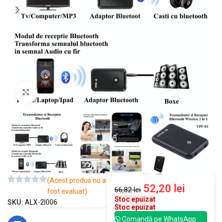
Mărește imaginea
(Acest produs nu a
52,20
lei
66,82
lei
fost evaluat)
Stoc epuizat
SKU:
ALX-2I006
Stoc epuizat
Comandă pe WhatsApp