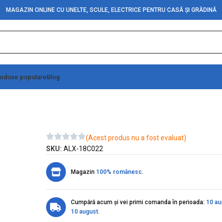
MAGAZIN ONLINE CU UNELTE, SCULE, ELECTRICE PENTRU CASĂ ȘI GRĂDINĂ
oduse populare
Blog
tie
(Acest produs nu a fost evaluat)
SKU:
ALX-18C022
Magazin
100% românesc
.
Cumpără acum și vei primi comanda în perioada:
10 au
10 august
.