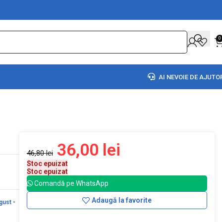
0
AI NEVOIE DE AJUTO
36,00
lei
46,80
lei
Stoc epuizat
Stoc epuizat
Comandă pe WhatsApp
Adaugă la favorite
gust
-