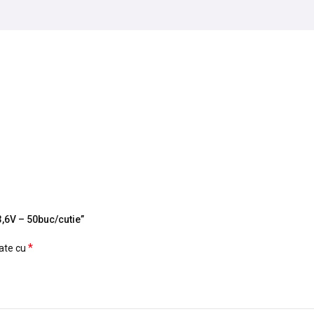
3,6V – 50buc/cutie”
*
cate cu