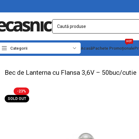
HOT
Categorii
Acasă
Pachete Promoționale
Pr
Prima pagină
Iluminat Led
Becuri
Bec de Lanterna cu Flansa 3,6V – 50buc/cu
Bec de Lanterna cu Flansa 3,6V – 50buc/cutie
-23%
SOLD OUT