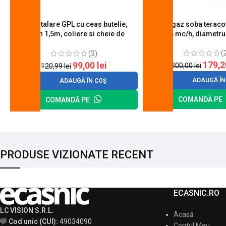
Kit instalare GPL cu ceas butelie,
Arzator gaz soba teracot
furtun 1,5m, coliere si cheie de
0.6 mc/h, diametr
strangere
(
(3)
179,
99,00
lei
200,00
lei
120,99
lei
ADAUGĂ ÎN
ADAUGĂ ÎN COȘ
COMANDĂ PE
COMANDĂ PE
PRODUSE VIZIONATE RECENT
ECASNIC.RO
LC VISION S.R.L.
Acasă
Cod unic (CUI):
49034090
Contul Meu