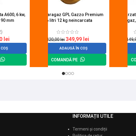
a A600, 6 kw,
Butelie aragaz GPL Gazzo Premium
Set 4 arza
u 90 mm
26 litri 12 kg neincarcata
aragaz,
2)
20
lei
349,99
lei
420,00
lei
149,
 COȘ
ADAUGĂ ÎN COȘ
COMANDĂ PE
C
INFORMAȚII UTILE
Termeni și condiții
Politica de retur