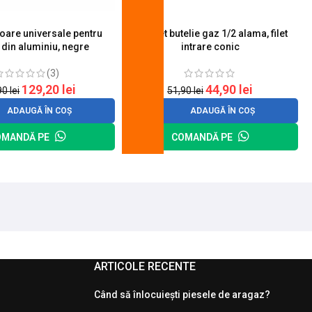
toare universale pentru
Robinet butelie gaz 1/2 alama, filet
S
 din aluminiu, negre
intrare conic
(3)
129,20
lei
44,90
lei
90
lei
51,90
lei
ADAUGĂ ÎN COȘ
ADAUGĂ ÎN COȘ
OMANDĂ PE
COMANDĂ PE
ARTICOLE RECENTE
Când să înlocuiești piesele de aragaz?