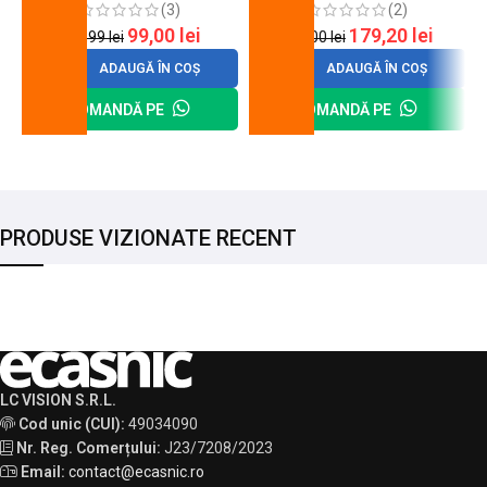
(3)
(2)
99,00
lei
179,20
lei
120,99
lei
200,00
lei
ADAUGĂ ÎN COȘ
ADAUGĂ ÎN COȘ
COMANDĂ PE
COMANDĂ PE
PRODUSE VIZIONATE RECENT
LC VISION S.R.L.
Cod unic (CUI):
49034090
Nr. Reg. Comerțului:
J23/7208/2023
Email:
contact@ecasnic.ro