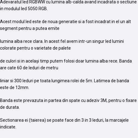
Adevaratul led RGBWW cu lumina alb-calda avand incadrata o sectiune
in modulul led 5050 RGB.
Acest modul led este de noua generatie si a fost incadrat in el un alt
segment pentru a putea emite
lumina alba rece clara. In acest fel avem intr-un singur led lumini
colorate pentru o varietate de palete
de culori si in același timp putem folosi doar lumina alba rece. Banda
are cate 60 de leduri de metru
liniar si 300 leduri pe toata lungimea rolei de 5m. Latimea de banda
este de 12mm.
Banda este prevazuta in partea din spate cu adeziv 3M, pentru o fixare
de durata.
Sectionarea ei (taierea) se poate face din 3 in 3 leduri, la marcajele
indicate.