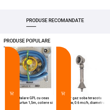
PRODUSE RECOMANDATE
PRODUSE POPULARE
-18%
-10%
Kit instalare GPL cu ceas
Arzator gaz soba teracota
butelie, furtun 1,5m, coliere si
A600, 6 kw, 0.6 mc/h, diametru
cheie de strangere
90 mm