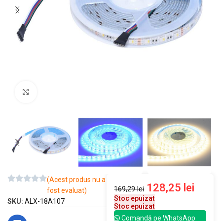
Mărește imaginea
(Acest produs nu a
128,25
lei
169,29
lei
fost evaluat)
Stoc epuizat
SKU:
ALX-18A107
Stoc epuizat
Comandă pe WhatsApp