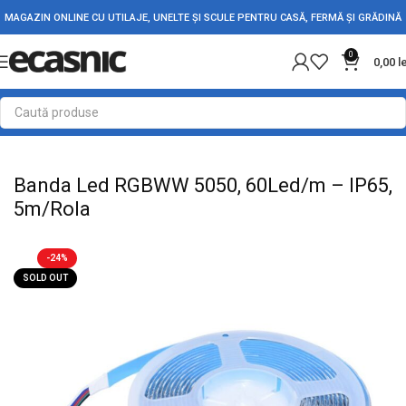
MAGAZIN ONLINE CU UTILAJE, UNELTE ȘI SCULE PENTRU CASĂ, FERMĂ ȘI GRĂDINĂ
0
0,00
l
Prima pagină
Iluminat Led
Banda Led
Banda Led RGBWW 5050, 60Led/m – IP65,
5m/Rola
-24%
SOLD OUT