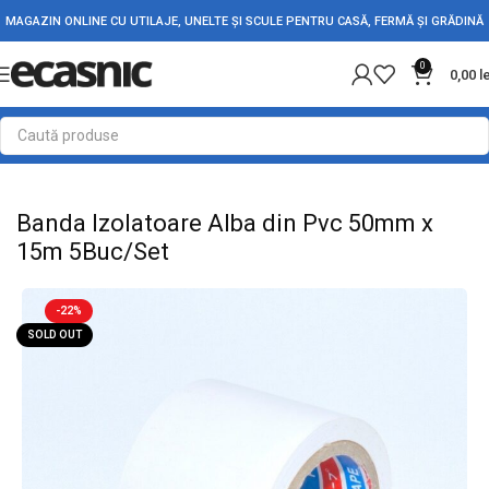
MAGAZIN ONLINE CU UTILAJE, UNELTE ȘI SCULE PENTRU CASĂ, FERMĂ ȘI GRĂDINĂ
0
0,00
l
Prima pagină
Conectica
Banda Izolatoare & Adeziva
Banda Izolatoare Alba din Pvc 50mm x
15m 5Buc/Set
-22%
SOLD OUT