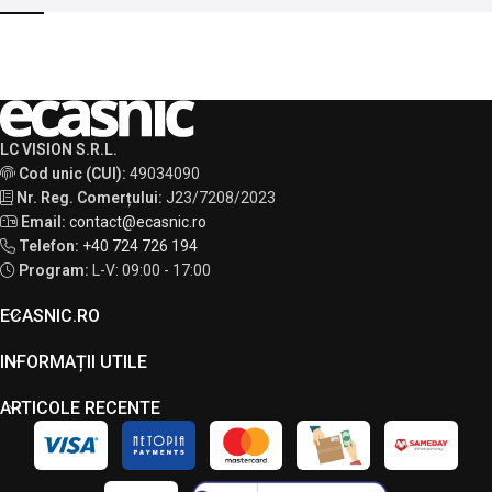
LC VISION S.R.L.
Cod unic (CUI):
49034090
Nr. Reg. Comerțului:
J23/7208/2023
Email:
contact@ecasnic.ro
Telefon:
+40 724 726 194
Program:
L-V: 09:00 - 17:00
ECASNIC.RO
INFORMAȚII UTILE
ARTICOLE RECENTE