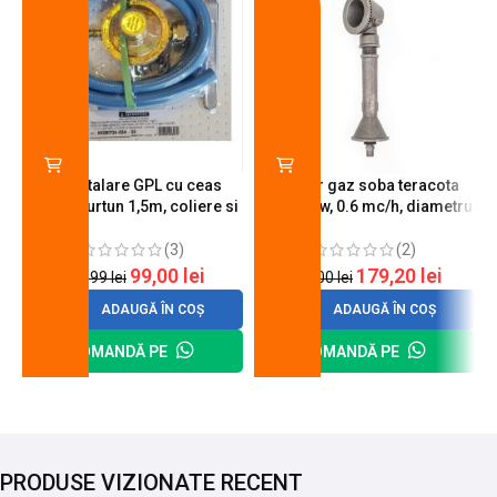
Kit instalare GPL cu ceas
Arzator gaz soba teracota
butelie, furtun 1,5m, coliere si
A600, 6 kw, 0.6 mc/h, diametru
cheie de strangere
90 mm
(3)
(2)
99,00
lei
179,20
lei
120,99
lei
200,00
lei
ADAUGĂ ÎN COȘ
ADAUGĂ ÎN COȘ
COMANDĂ PE
COMANDĂ PE
PRODUSE VIZIONATE RECENT