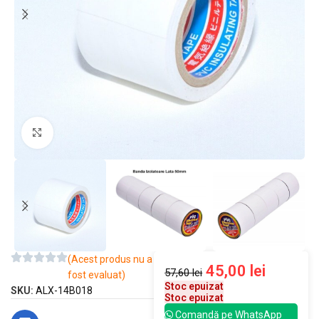
Mărește imaginea
(Acest produs nu a
45,00
lei
57,60
lei
fost evaluat)
Stoc epuizat
SKU:
ALX-14B018
Stoc epuizat
Comandă pe WhatsApp