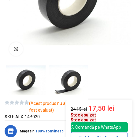
Mărește imaginea
(Acest produs nu a
17,50
lei
24,15
lei
fost evaluat)
Stoc epuizat
SKU:
ALX-14B020
Stoc epuizat
Comandă pe WhatsApp
Magazin
100% românesc
.