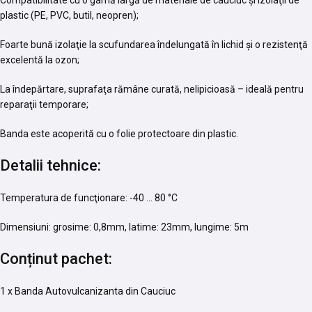
Compatibilitate cu o gamă largă de materiale de cauciuc şi izolaţii de
plastic (PE, PVC, butil, neopren);
Foarte bună izolaţie la scufundarea îndelungată în lichid şi o rezistenţă
excelentă la ozon;
La îndepărtare, suprafaţa rămâne curată, nelipicioasă – ideală pentru
reparaţii temporare;
Banda este acoperită cu o folie protectoare din plastic.
Detalii tehnice:
Temperatura de funcţionare: -40 … 80 °C
Dimensiuni: grosime: 0,8mm, latime: 23mm, lungime: 5m
Conținut pachet:
1 x Banda Autovulcanizanta din Cauciuc