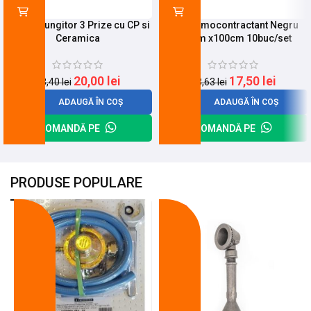
Cap Prelungitor 3 Prize cu CP si
Tub Termocontractant Negru
Ceramica
1,5mm x100cm 10buc/set
20,00
lei
17,50
lei
23,40
lei
23,63
lei
ADAUGĂ ÎN COȘ
ADAUGĂ ÎN COȘ
COMANDĂ PE
COMANDĂ PE
PRODUSE POPULARE
-18%
-10%