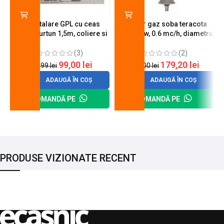
Kit instalare GPL cu ceas
Arzator gaz soba teracota
butelie, furtun 1,5m, coliere si
A600, 6 kw, 0.6 mc/h, diametru
cheie de strangere
90 mm
(3)
(2)
99,00
lei
179,20
lei
120,99
lei
200,00
lei
ADAUGĂ ÎN COȘ
ADAUGĂ ÎN COȘ
COMANDĂ PE
COMANDĂ PE
PRODUSE VIZIONATE RECENT