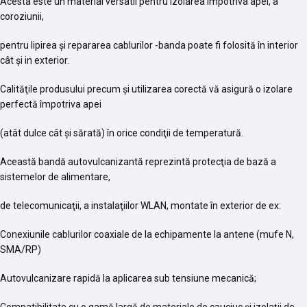
Acesta este un material versatil pentru izolarea împotriva apei, a
coroziunii,
pentru lipirea şi repararea cablurilor -banda poate fi folosită în interior
cât şi in exterior.
Calităţile produsului precum şi utilizarea corectă vă asigură o izolare
perfectă împotriva apei
(atât dulce cât şi sărată) în orice condiţii de temperatură.
Această bandă autovulcanizantă reprezintă protecţia de bază a
sistemelor de alimentare,
de telecomunicaţii, a instalaţiilor WLAN, montate în exterior de ex:
Conexiunile cablurilor coaxiale de la echipamente la antene (mufe N,
SMA/RP)
Autovulcanizare rapidă la aplicarea sub tensiune mecanică;