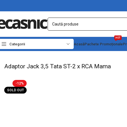
HOT
Categorii
Acasă
Pachete Promoționale
Pr
Prima pagină
Electrice
Adaptori Conectori & Mufe
Adaptor Jack 3,5 Tata ST-
Adaptor Jack 3,5 Tata ST-2 x RCA Mama
-12%
SOLD OUT