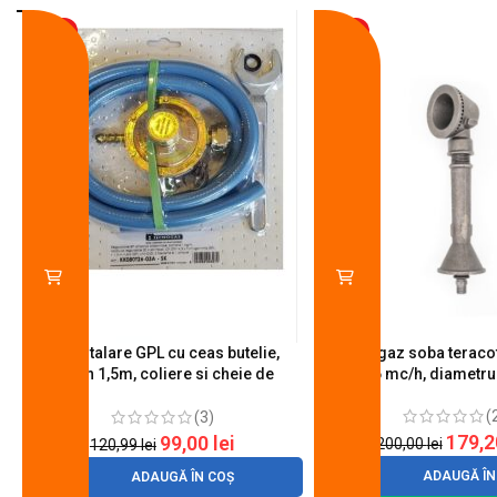
-18%
-10%
Kit instalare GPL cu ceas butelie,
Arzator gaz soba teracot
furtun 1,5m, coliere si cheie de
0.6 mc/h, diametr
strangere
(
(3)
179,
99,00
lei
200,00
lei
120,99
lei
ADAUGĂ ÎN
ADAUGĂ ÎN COȘ