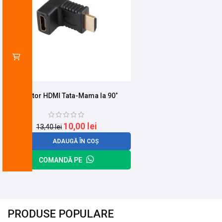
Adaptor HDMI Tata-Mama la 90˚
10,00
lei
13,40
lei
ADAUGĂ ÎN COȘ
COMANDĂ PE
PRODUSE POPULARE