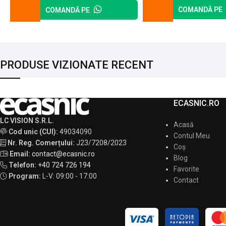
COMANDĂ PE
COMANDĂ PE
PRODUSE VIZIONATE RECENT
ECASNIC.RO
LC VISION S.R.L.
Acasă
Cod unic (CUI):
49034090
Contul Meu
Nr. Reg. Comerțului:
J23/7208/2023
Coș
Email:
contact@ecasnic.ro
Blog
Telefon:
+40 724 726 194
Favorite
Program:
L-V: 09:00 - 17:00
Contact