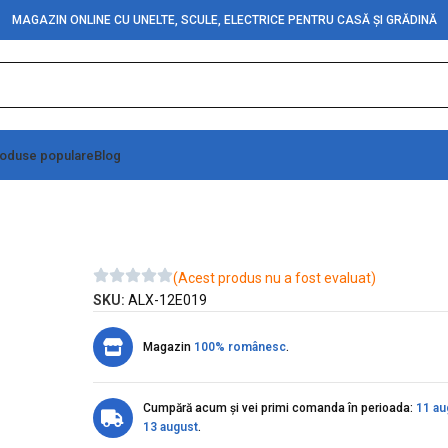
MAGAZIN ONLINE CU UNELTE, SCULE, ELECTRICE PENTRU CASĂ ȘI GRĂDINĂ
oduse populare
Blog
2 x RCA Mama
(Acest produs nu a fost evaluat)
SKU:
ALX-12E019
Magazin
100% românesc
.
Cumpără acum și vei primi comanda în perioada:
11 au
13 august
.