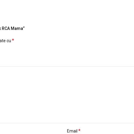
2 x RCA Mama”
*
cate cu
*
Email