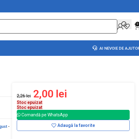
0
AI NEVOIE DE AJUTO
2,00
lei
2,26
lei
Stoc epuizat
Stoc epuizat
Comandă pe WhatsApp
Adaugă la favorite
gust
-