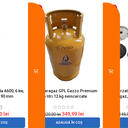
-17%
-14%
a A600, 6 kw,
Butelie aragaz GPL Gazzo Premium
Set 4 arza
u 90 mm
26 litri 12 kg neincarcata
aragaz,
2)
20
lei
349,99
lei
420,00
lei
149,
 COȘ
ADAUGĂ ÎN COȘ