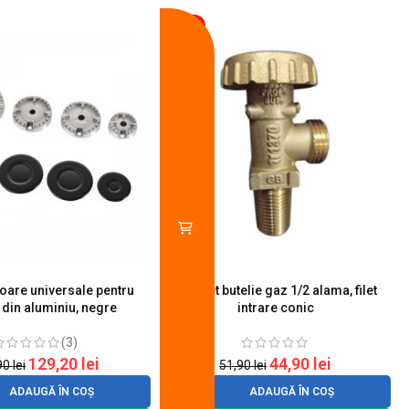
-13%
toare universale pentru
Robinet butelie gaz 1/2 alama, filet
S
 din aluminiu, negre
intrare conic
(3)
129,20
lei
44,90
lei
90
lei
51,90
lei
ADAUGĂ ÎN COȘ
ADAUGĂ ÎN COȘ