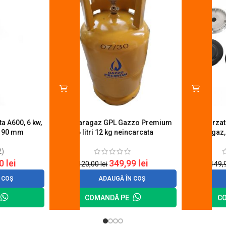
a A600, 6 kw,
Butelie aragaz GPL Gazzo Premium
Set 4 arza
u 90 mm
26 litri 12 kg neincarcata
aragaz,
2)
20
lei
349,99
lei
420,00
lei
149,
 COȘ
ADAUGĂ ÎN COȘ
COMANDĂ PE
C