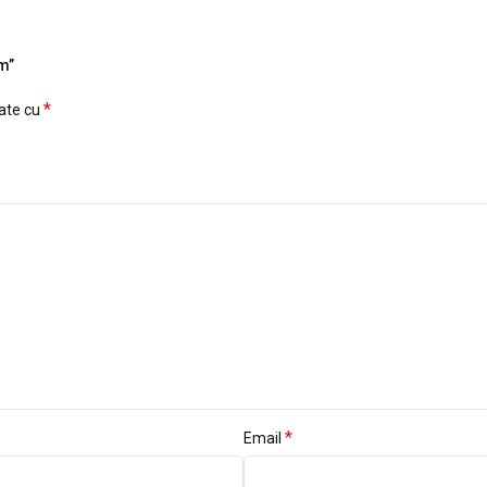
m”
*
cate cu
*
Email