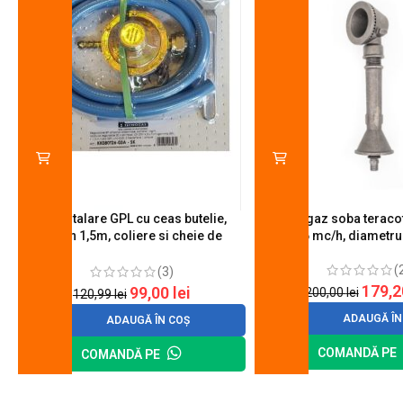
Kit instalare GPL cu ceas butelie,
Arzator gaz soba teracot
furtun 1,5m, coliere si cheie de
0.6 mc/h, diametr
strangere
(
(3)
179,
99,00
lei
200,00
lei
120,99
lei
ADAUGĂ ÎN
ADAUGĂ ÎN COȘ
COMANDĂ PE
COMANDĂ PE