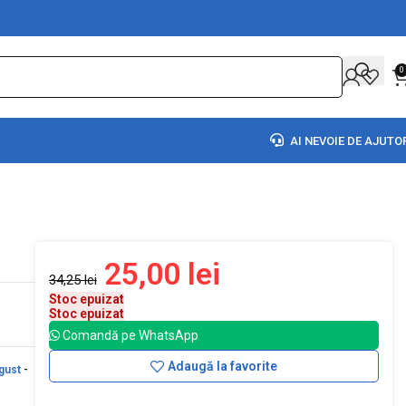
0
AI NEVOIE DE AJUTO
25,00
lei
34,25
lei
Stoc epuizat
Stoc epuizat
Comandă pe WhatsApp
Adaugă la favorite
gust
-