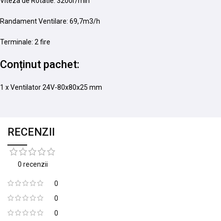
Viteza de Rotatie: 3200r/min
Randament Ventilare: 69,7m3/h
Terminale: 2 fire
Conținut pachet:
1 x Ventilator 24V-80x80x25 mm
RECENZII
0 recenzii
0
0
0