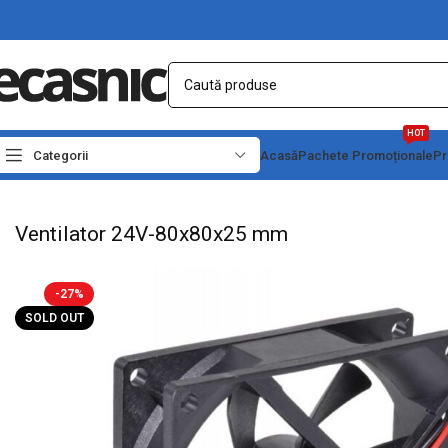
HOT
Categorii
Acasă
Pachete Promoționale
Pr
Prima pagină
Conectica
Ventilatoare
Ventilator 24V-80x80x25 mm
Ventilator 24V-80x80x25 mm
-27%
SOLD OUT