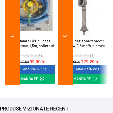
Kit instalare GPL cu ceas
Arzator gaz soba teracota
butelie, furtun 1,5m, coliere si
A600, 6 kw, 0.6 mc/h, diametru
cheie de strangere
90 mm
(3)
(2)
99,00
lei
179,20
lei
120,99
lei
200,00
lei
ADAUGĂ ÎN COȘ
ADAUGĂ ÎN COȘ
COMANDĂ PE
COMANDĂ PE
PRODUSE VIZIONATE RECENT