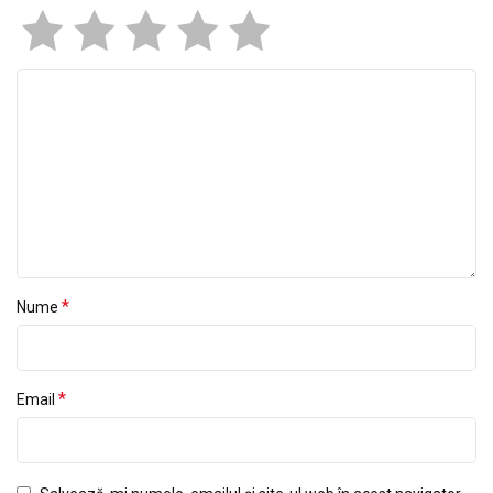
*
Nume
*
Email