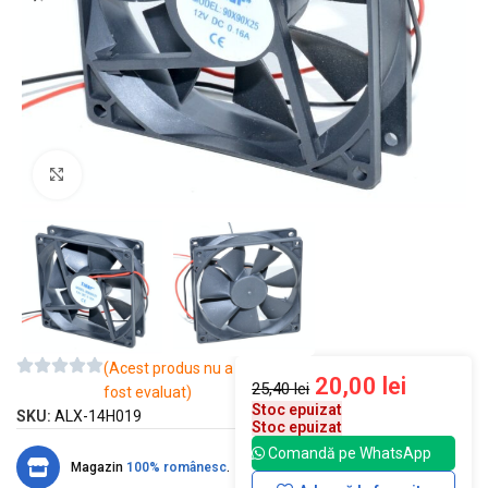
Mărește imaginea
(Acest produs nu a
20,00
lei
25,40
lei
fost evaluat)
Stoc epuizat
SKU:
ALX-14H019
Stoc epuizat
Comandă pe WhatsApp
Magazin
100% românesc
.