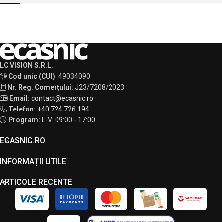
LC VISION S.R.L.
Cod unic (CUI):
49034090
Nr. Reg. Comerțului:
J23/7208/2023
Email:
contact@ecasnic.ro
Telefon:
+40 724 726 194
Program:
L-V: 09:00 - 17:00
ECASNIC.RO
INFORMAȚII UTILE
ARTICOLE RECENTE