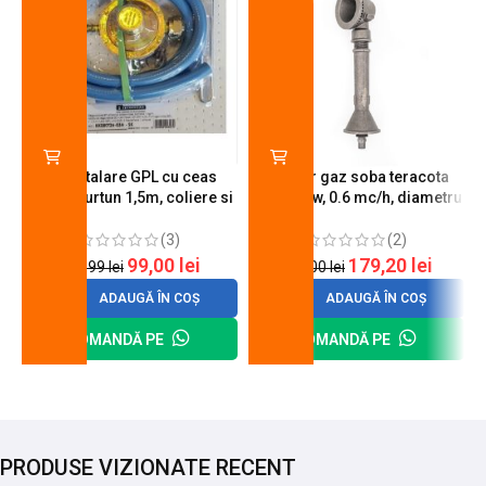
Kit instalare GPL cu ceas
Arzator gaz soba teracota
butelie, furtun 1,5m, coliere si
A600, 6 kw, 0.6 mc/h, diametru
cheie de strangere
90 mm
(3)
(2)
99,00
lei
179,20
lei
120,99
lei
200,00
lei
ADAUGĂ ÎN COȘ
ADAUGĂ ÎN COȘ
COMANDĂ PE
COMANDĂ PE
PRODUSE VIZIONATE RECENT