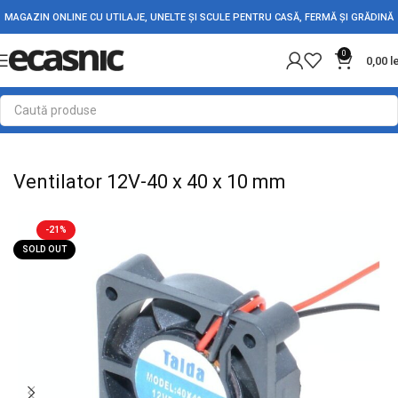
MAGAZIN ONLINE CU UTILAJE, UNELTE ȘI SCULE PENTRU CASĂ, FERMĂ ȘI GRĂDINĂ
0
0,00
l
Prima pagină
Conectica
Ventilatoare
Ventilator 12V-40 x 40 x 10 mm
-21%
SOLD OUT