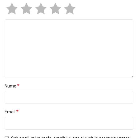
*
Nume
*
Email