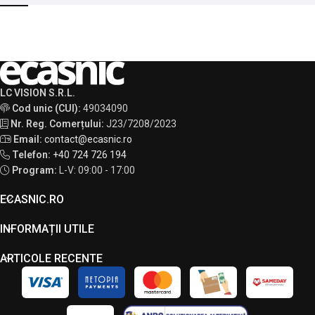
LC VISION S.R.L.
Cod unic (CUI):
49034090
Nr. Reg. Comerțului:
J23/7208/2023
Email:
contact@ecasnic.ro
Telefon:
+40 724 726 194
Program:
L-V: 09:00 - 17:00
ECASNIC.RO
INFORMAȚII UTILE
ARTICOLE RECENTE