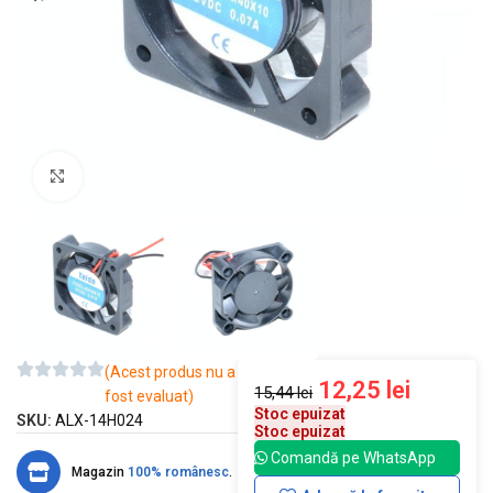
Mărește imaginea
(Acest produs nu a
12,25
lei
15,44
lei
fost evaluat)
Stoc epuizat
SKU:
ALX-14H024
Stoc epuizat
Comandă pe WhatsApp
Magazin
100% românesc
.