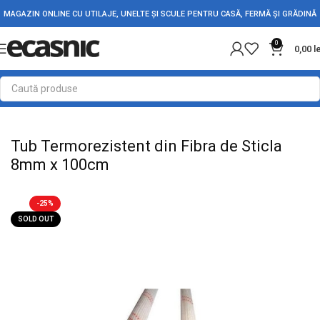
MAGAZIN ONLINE CU UTILAJE, UNELTE ȘI SCULE PENTRU CASĂ, FERMĂ ȘI GRĂDINĂ
0
0,00
l
Prima pagină
Conectica
Tub Termo
Tub Termorezistent din Fibra de Sticla
8mm x 100cm
-25%
SOLD OUT