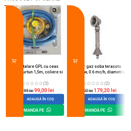
-18%
-10%
Kit instalare GPL cu ceas
Arzator gaz soba teracota
butelie, furtun 1,5m, coliere si
A600, 6 kw, 0.6 mc/h, diametru
cheie de strangere
90 mm
(3)
(2)
99,00
lei
179,20
lei
120,99
lei
200,00
lei
ADAUGĂ ÎN COȘ
ADAUGĂ ÎN COȘ
COMANDĂ PE
COMANDĂ PE