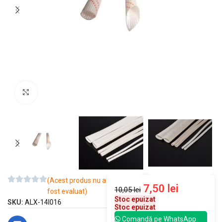
Mărește imaginea
(Acest produs nu a
7,50
lei
10,05
lei
fost evaluat)
Stoc epuizat
SKU:
ALX-14I016
Stoc epuizat
Comandă pe WhatsApp