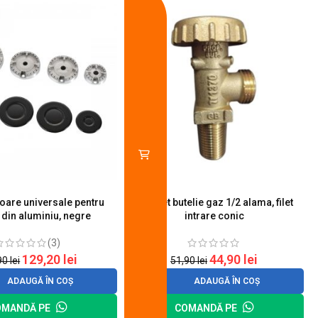
toare universale pentru
Robinet butelie gaz 1/2 alama, filet
S
 din aluminiu, negre
intrare conic
(3)
129,20
lei
44,90
lei
90
lei
51,90
lei
ADAUGĂ ÎN COȘ
ADAUGĂ ÎN COȘ
OMANDĂ PE
COMANDĂ PE