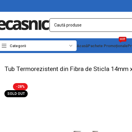
HOT
Categorii
Acasă
Pachete Promoționale
Pr
Prima pagină
Conectica
Tub Termo
Tub Termorezistent din Fibra de Sticla 
Tub Termorezistent din Fibra de Sticla 14mm
-28%
SOLD OUT