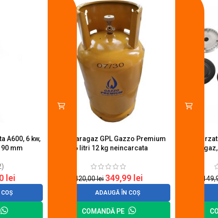
a A600, 6 kw,
Butelie aragaz GPL Gazzo Premium
Set 4 arza
u 90 mm
26 litri 12 kg neincarcata
aragaz,
2)
20
lei
349,99
lei
420,00
lei
149,
 COȘ
ADAUGĂ ÎN COȘ
COMANDĂ PE
C