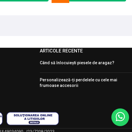
ARTICOLE RECENTE
Când să înlocuiești piesele de aragaz?
Personalizează-ți perdelele cu cele mai
frumoase accesorii
, CUI 49034090, J23/7208/2023