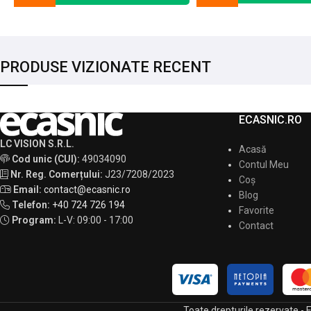
PRODUSE VIZIONATE RECENT
ECASNIC.RO
LC VISION S.R.L.
Acasă
Cod unic (CUI):
49034090
Contul Meu
Nr. Reg. Comerțului:
J23/7208/2023
Coș
Email:
contact@ecasnic.ro
Blog
Telefon:
+40 724 726 194
Favorite
Program:
L-V: 09:00 - 17:00
Contact
Toate drepturile rezervate -