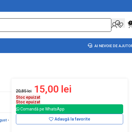
0
AI NEVOIE DE AJUTO
15,00
lei
20,85
lei
Stoc epuizat
Stoc epuizat
Comandă pe WhatsApp
Adaugă la favorite
gust
-