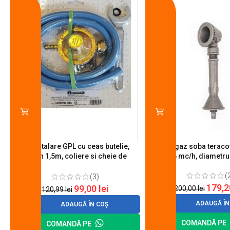
Kit instalare GPL cu ceas butelie,
Arzator gaz soba teracot
furtun 1,5m, coliere si cheie de
0.6 mc/h, diametr
strangere
(
(3)
179,
99,00
lei
200,00
lei
120,99
lei
ADAUGĂ ÎN
ADAUGĂ ÎN COȘ
COMANDĂ PE
COMANDĂ PE