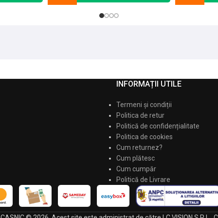
INFORMAȚII UTILE
Termeni și condiții
Politica de retur
Politică de confidențialitate
Politica de cookies
Cum returnez?
Cum plătesc
Cum cumpăr
Politică de Livrare
 ECASNIC © 2026. Acest site este administrat de către LC VISION S.R.L.