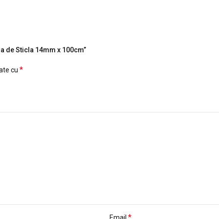
bra de Sticla 14mm x 100cm”
*
cate cu
*
Email