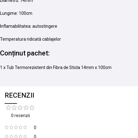
Diametru: 14mm
Lungime: 100cm
Inflamabilitatea: autostingere
Temperatura ridicată cablajelor
Conținut pachet:
1 x Tub Termorezistent din Fibra de Sticla 14mm x 100cm
RECENZII
0 recenzii
0
0