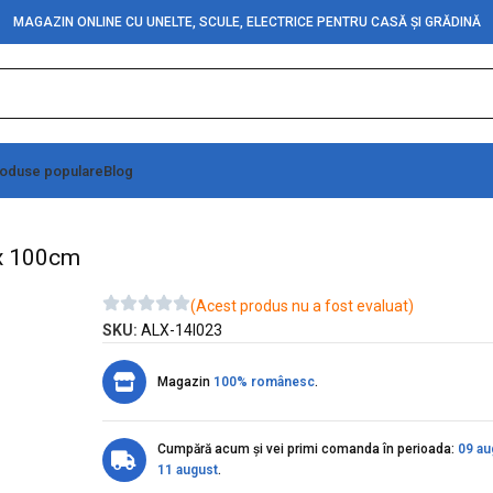
MAGAZIN ONLINE CU UNELTE, SCULE, ELECTRICE PENTRU CASĂ ȘI GRĂDINĂ
oduse populare
Blog
14mm x 100cm
 x 100cm
(Acest produs nu a fost evaluat)
SKU:
ALX-14I023
Magazin
100% românesc
.
Cumpără acum și vei primi comanda în perioada:
09 au
11 august
.