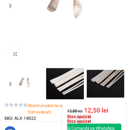
Mărește imaginea
(Acest produs nu a
12,50
lei
13,88
lei
fost evaluat)
Stoc epuizat
SKU:
ALX-14I022
Stoc epuizat
Comandă pe WhatsApp