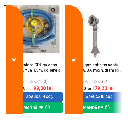
-18%
-10%
Kit instalare GPL cu ceas
Arzator gaz soba teracota
butelie, furtun 1,5m, coliere si
A600, 6 kw, 0.6 mc/h, diametru
cheie de strangere
90 mm
(3)
(2)
99,00
lei
179,20
lei
120,99
lei
200,00
lei
ADAUGĂ ÎN COȘ
ADAUGĂ ÎN COȘ
COMANDĂ PE
COMANDĂ PE