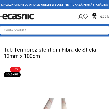
MAGAZIN ONLINE CU UTILAJE, UNELTE ȘI SCULE PENTRU CASĂ, FERMĂ ȘI GRĂDINĂ
0
0,00
l
Prima pagină
Conectica
Tub Termo
Tub Termorezistent din Fibra de Sticla
12mm x 100cm
-10%
SOLD OUT