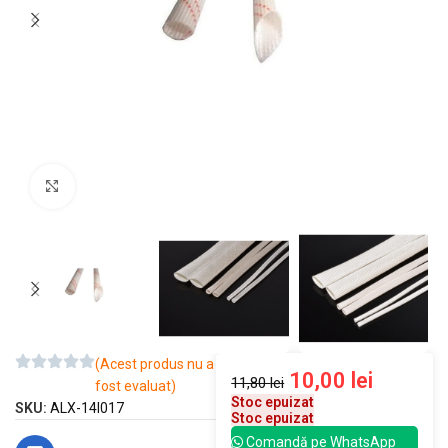
Mărește imaginea
(Acest produs nu a
10,00
lei
11,80
lei
fost evaluat)
Stoc epuizat
SKU:
ALX-14I017
Stoc epuizat
Comandă pe WhatsApp