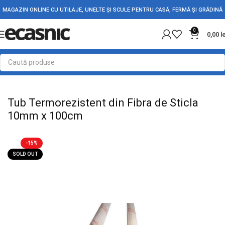
MAGAZIN ONLINE CU UTILAJE, UNELTE ȘI SCULE PENTRU CASĂ, FERMĂ ȘI GRĂDINĂ
0
0,00
l
Prima pagină
Conectica
Tub Termo
Tub Termorezistent din Fibra de Sticla
10mm x 100cm
-15%
SOLD OUT