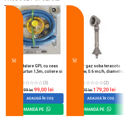
-18%
-10%
Kit instalare GPL cu ceas
Arzator gaz soba teracota
butelie, furtun 1,5m, coliere si
A600, 6 kw, 0.6 mc/h, diametru
cheie de strangere
90 mm
(3)
(2)
99,00
lei
179,20
lei
120,99
lei
200,00
lei
ADAUGĂ ÎN COȘ
ADAUGĂ ÎN COȘ
COMANDĂ PE
COMANDĂ PE