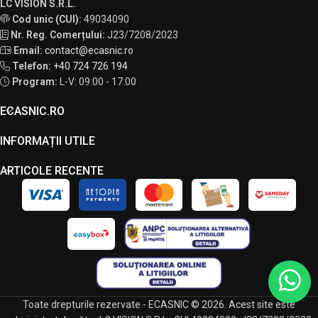
LC VISION S.R.L.
Cod unic (CUI):
49034090
Nr. Reg. Comerțului:
J23/7208/2023
Email:
contact@ecasnic.ro
Telefon:
+40 724 726 194
Program:
L-V: 09:00 - 17:00
ECASNIC.RO
INFORMAȚII UTILE
ARTICOLE RECENTE
Toate drepturile rezervate - ECASNIC © 2026. Acest site este