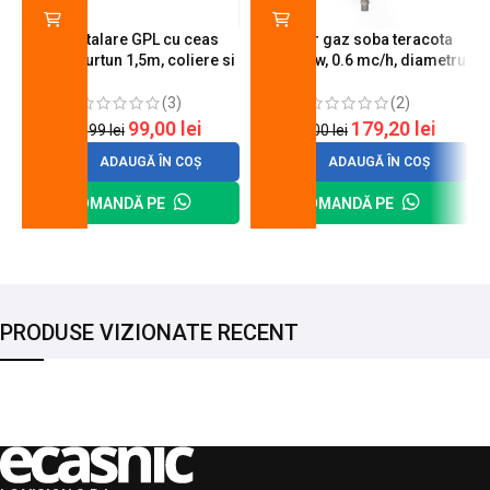
Kit instalare GPL cu ceas
Arzator gaz soba teracota
butelie, furtun 1,5m, coliere si
A600, 6 kw, 0.6 mc/h, diametru
cheie de strangere
90 mm
(3)
(2)
99,00
lei
179,20
lei
120,99
lei
200,00
lei
ADAUGĂ ÎN COȘ
ADAUGĂ ÎN COȘ
COMANDĂ PE
COMANDĂ PE
PRODUSE VIZIONATE RECENT