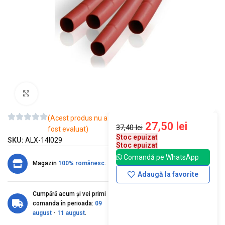
Mărește imaginea
(Acest produs nu a
27,50
lei
37,40
lei
fost evaluat)
Stoc epuizat
SKU:
ALX-14I029
Stoc epuizat
Comandă pe WhatsApp
Magazin
100% românesc
.
Adaugă la favorite
Cumpără acum și vei primi
comanda în perioada:
09
august
-
11 august
.