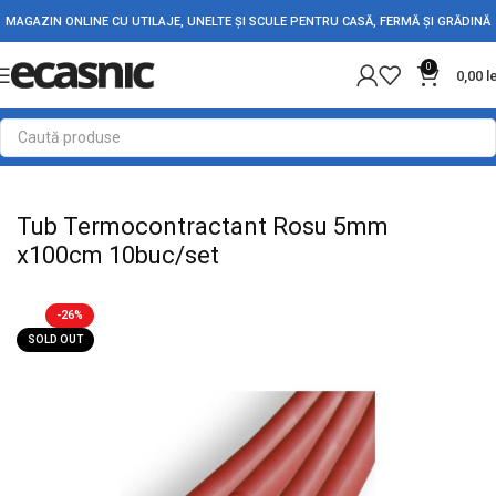
MAGAZIN ONLINE CU UTILAJE, UNELTE ȘI SCULE PENTRU CASĂ, FERMĂ ȘI GRĂDINĂ
0
0,00
l
Prima pagină
Conectica
Tub Termo
Tub Termocontractant Rosu 5mm
x100cm 10buc/set
-26%
SOLD OUT