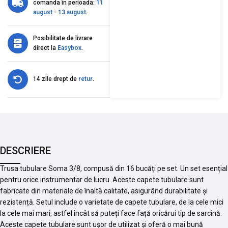
comanda în perioada:
11
august
-
13 august
.
Posibilitate de livrare
direct la
Easybox
.
14 zile drept de
retur
.
DESCRIERE
Trusa tubulare Soma 3/8, compusă din 16 bucăți pe set. Un set esențial
pentru orice instrumentar de lucru. Aceste capete tubulare sunt
fabricate din materiale de înaltă calitate, asigurând durabilitate și
rezistență. Setul include o varietate de capete tubulare, de la cele mici
la cele mai mari, astfel încât să puteți face față oricărui tip de sarcină.
Aceste capete tubulare sunt ușor de utilizat și oferă o mai bună