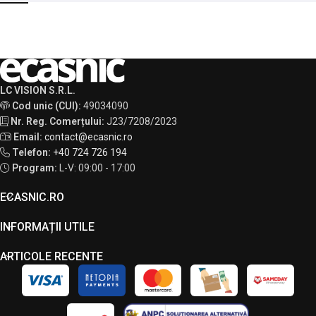
LC VISION S.R.L.
Cod unic (CUI):
49034090
Nr. Reg. Comerțului:
J23/7208/2023
Email:
contact@ecasnic.ro
Telefon:
+40 724 726 194
Program:
L-V: 09:00 - 17:00
ECASNIC.RO
INFORMAȚII UTILE
ARTICOLE RECENTE