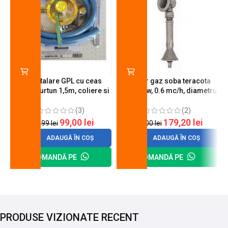
Kit instalare GPL cu ceas
Arzator gaz soba teracota
butelie, furtun 1,5m, coliere si
A600, 6 kw, 0.6 mc/h, diametru
cheie de strangere
90 mm
(3)
(2)
99,00
lei
179,20
lei
120,99
lei
200,00
lei
ADAUGĂ ÎN COȘ
ADAUGĂ ÎN COȘ
COMANDĂ PE
COMANDĂ PE
PRODUSE VIZIONATE RECENT