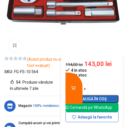
Mărește imaginea
(Acest produs nu a
143,00
lei
194,00
lei
fost evaluat)
4 în stoc
SKU:
FG-FS-10 564
4 în stoc
54
Produse vândute
în ultimele 7 zile
ADAUGĂ ÎN COȘ
Magazin
100% românesc
.
Comandă pe WhatsApp
Adaugă la favorite
Cumpără acum și vei primi