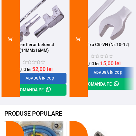
Cheie fierar betonist
Cheie fixa CR-VN (Nr.10-12)
(14MMx16MM)
15,00
lei
19,00
lei
52,00
lei
68,00
lei
ADAUGĂ ÎN COȘ
ADAUGĂ ÎN COȘ
COMANDĂ PE
COMANDĂ PE
PRODUSE POPULARE
-18%
-10%