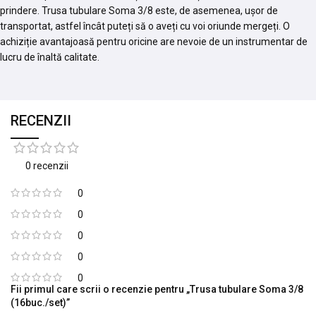
prindere. Trusa tubulare Soma 3/8 este, de asemenea, ușor de
transportat, astfel încât puteți să o aveți cu voi oriunde mergeți. O
achiziție avantajoasă pentru oricine are nevoie de un instrumentar de
lucru de înaltă calitate.
RECENZII
0 recenzii
0
0
0
0
0
Fii primul care scrii o recenzie pentru „Trusa tubulare Soma 3/8
(16buc./set)”