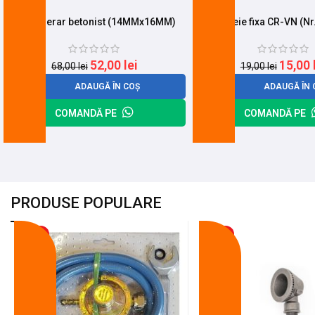
Cheie fierar betonist (14MMx16MM)
Cheie fixa CR-VN (Nr
52,00
lei
15,00
68,00
lei
19,00
lei
ADAUGĂ ÎN COȘ
ADAUGĂ ÎN 
COMANDĂ PE
COMANDĂ PE
PRODUSE POPULARE
-18%
-10%