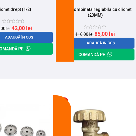
ichet drept (1/2)
Cheie combinata reglabila cu clichet
(23MM)
42,00
lei
,00
lei
85,00
lei
116,00
lei
ADAUGĂ ÎN COȘ
ADAUGĂ ÎN COȘ
OMANDĂ PE
COMANDĂ PE
-13%