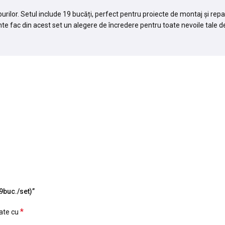
urilor. Setul include 19 bucăți, perfect pentru proiecte de montaj și rep
te fac din acest set un alegere de încredere pentru toate nevoile tale de
9buc./set)”
*
cate cu