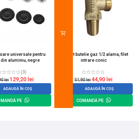
toare universale pentru
Robinet butelie gaz 1/2 alama, filet
S
 din aluminiu, negre
intrare conic
(3)
129,20
lei
44,90
lei
90
lei
51,90
lei
ADAUGĂ ÎN COȘ
ADAUGĂ ÎN COȘ
OMANDĂ PE
COMANDĂ PE