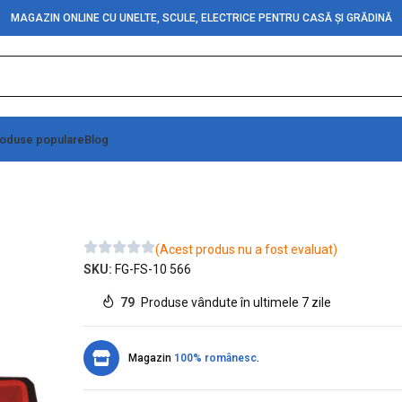
MAGAZIN ONLINE CU UNELTE, SCULE, ELECTRICE PENTRU CASĂ ȘI GRĂDINĂ
oduse populare
Blog
a 1/4 (19buc./set)
(Acest produs nu a fost evaluat)
SKU:
FG-FS-10 566
79
Produse vândute în ultimele 7 zile
Magazin
100% românesc
.