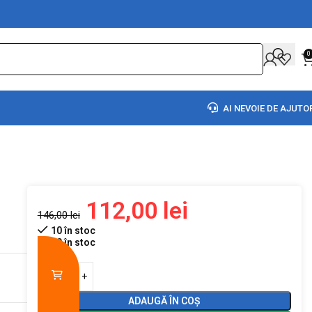
0
AI NEVOIE DE AJUTO
112,00
lei
146,00
lei
10 în stoc
10 în stoc
ADAUGĂ ÎN COȘ