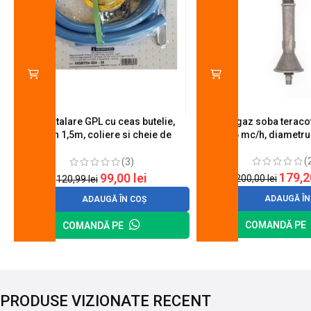
Kit instalare GPL cu ceas butelie,
Arzator gaz soba teracot
furtun 1,5m, coliere si cheie de
0.6 mc/h, diametr
strangere
(
(3)
179,
99,00
lei
200,00
lei
120,99
lei
ADAUGĂ ÎN
ADAUGĂ ÎN COȘ
COMANDĂ PE
COMANDĂ PE
PRODUSE VIZIONATE RECENT