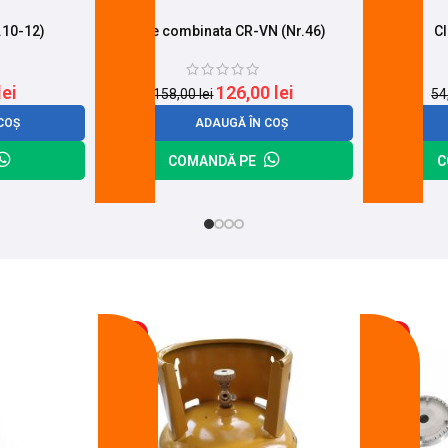
.10-12)
Cheie combinata CR-VN (Nr.46)
Cl
lei
126,00
lei
158,00
lei
54
COȘ
ADAUGĂ ÎN COȘ
COMANDĂ PE
C
-17%
-14%