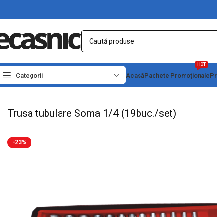
HOT
Categorii
Acasă
Pachete Promoționale
Pr
Prima pagină
Scule - Unelte
Chei, capete tubulare si truse
Trusa tubulare Som
Trusa tubulare Soma 1/4 (19buc./set)
-23%