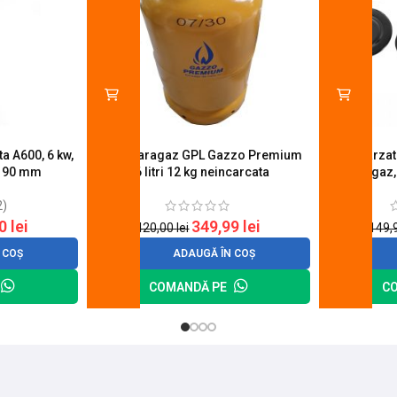
a A600, 6 kw,
Butelie aragaz GPL Gazzo Premium
Set 4 arza
u 90 mm
26 litri 12 kg neincarcata
aragaz,
2)
20
lei
349,99
lei
420,00
lei
149,
 COȘ
ADAUGĂ ÎN COȘ
COMANDĂ PE
C