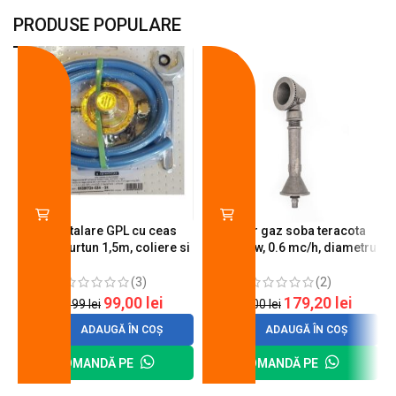
PRODUSE POPULARE
-18%
-10%
Kit instalare GPL cu ceas
Arzator gaz soba teracota
butelie, furtun 1,5m, coliere si
A600, 6 kw, 0.6 mc/h, diametru
cheie de strangere
90 mm
(3)
(2)
99,00
lei
179,20
lei
120,99
lei
200,00
lei
ADAUGĂ ÎN COȘ
ADAUGĂ ÎN COȘ
COMANDĂ PE
COMANDĂ PE