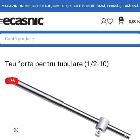
MAGAZIN ONLINE CU UTILAJE, UNELTE ȘI SCULE PENTRU CASĂ, FERMĂ ȘI GRĂDINĂ
0
0,00
l
Prima pagină
Scule - Unelte
Chei, capete tubulare si truse
Teu forta pentru tubulare (1/2-10)
-19%
Mărește imaginea