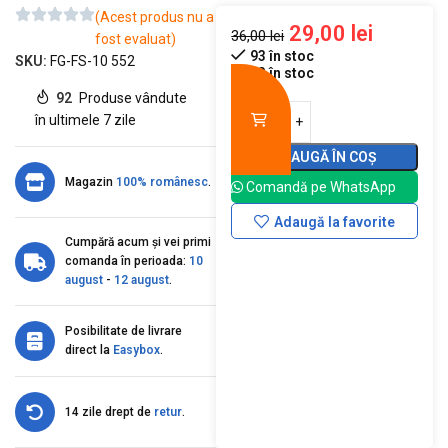
(Acest produs nu a
29,00
lei
36,00
lei
fost evaluat)
93 în stoc
SKU:
FG-FS-10 552
93 în stoc
92
Produse vândute
în ultimele 7 zile
ADAUGĂ ÎN COȘ
Magazin
100% românesc
.
Comandă pe WhatsApp
Adaugă la favorite
Cumpără acum și vei primi
comanda în perioada:
10
august
-
12 august
.
Posibilitate de livrare
direct la
Easybox
.
14 zile drept de
retur
.