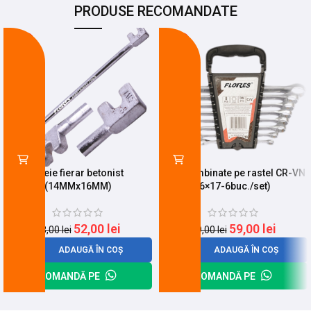
PRODUSE RECOMANDATE
-24%
-14%
Cheie fierar betonist
Chei combinate pe rastel CR-VN
(14MMx16MM)
(6×17-6buc./set)
52,00
lei
59,00
lei
68,00
lei
69,00
lei
ADAUGĂ ÎN COȘ
ADAUGĂ ÎN COȘ
COMANDĂ PE
COMANDĂ PE