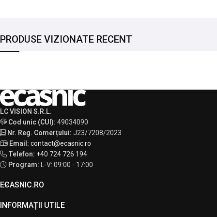
PRODUSE VIZIONATE RECENT
LC VISION S.R.L.
Cod unic (CUI):
49034090
Nr. Reg. Comerțului:
J23/7208/2023
Email:
contact@ecasnic.ro
Telefon:
+40 724 726 194
Program:
L-V: 09:00 - 17:00
ECASNIC.RO
INFORMAȚII UTILE