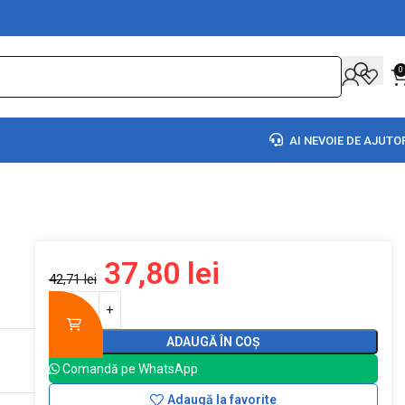
0
AI NEVOIE DE AJUTO
37,80
lei
42,71
lei
ADAUGĂ ÎN COȘ
Comandă pe WhatsApp
Adaugă la favorite