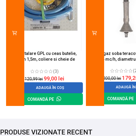
Kit instalare GPL cu ceas butelie,
Arzator gaz soba teracot
furtun 1,5m, coliere si cheie de
0.6 mc/h, diametr
strangere
(
(3)
179,
99,00
lei
200,00
lei
120,99
lei
ADAUGĂ ÎN
ADAUGĂ ÎN COȘ
COMANDĂ PE
COMANDĂ PE
PRODUSE VIZIONATE RECENT