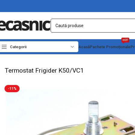
HOT
Categorii
Acasă
Pachete Promoționale
Pr
Prima pagină
Electrice
Termostate & Protectii
Termostat Frigider K50/VC1
Termostat Frigider K50/VC1
-11%