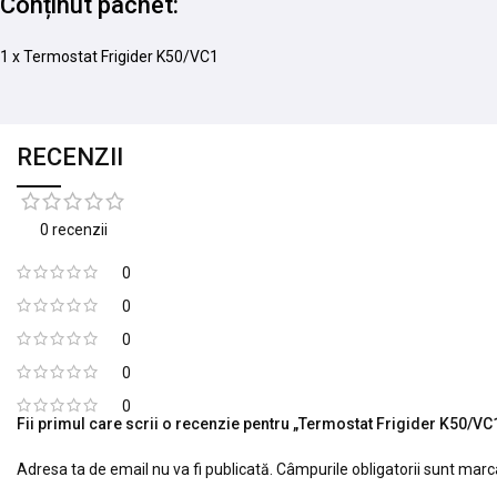
Conținut pachet:
1 x Termostat Frigider K50/VC1
RECENZII
0 recenzii
0
0
0
0
0
Fii primul care scrii o recenzie pentru „Termostat Frigider K50/VC
Adresa ta de email nu va fi publicată.
Câmpurile obligatorii sunt mar