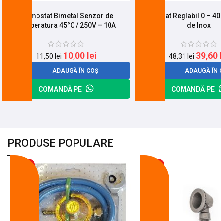
Termostat Bimetal Senzor de
Termostat Reglabil 0 – 4
Temperatura 45°C / 250V – 10A
de Inox
10,00
lei
39,60
11,50
lei
48,31
lei
ADAUGĂ ÎN COȘ
ADAUGĂ ÎN 
COMANDĂ PE
COMANDĂ PE
PRODUSE POPULARE
-18%
-10%