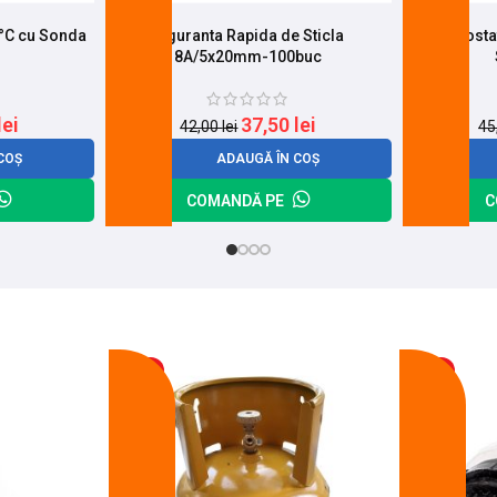
0°C cu Sonda
Siguranta Rapida de Sticla
Termostat
8A/5x20mm-100buc
lei
37,50
lei
42,00
lei
45
COȘ
ADAUGĂ ÎN COȘ
COMANDĂ PE
C
-17%
-11%