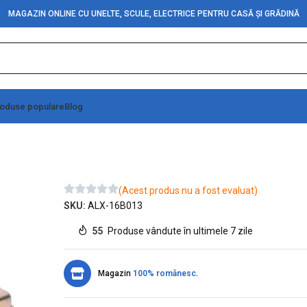
MAGAZIN ONLINE CU UNELTE, SCULE, ELECTRICE PENTRU CASĂ ȘI GRĂDINĂ
oduse populare
Blog
(Acest produs nu a fost evaluat)
SKU:
ALX-16B013
55
Produse vândute în ultimele 7 zile
Magazin
100% românesc
.