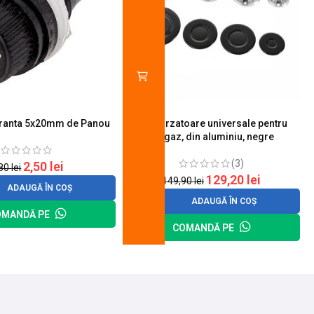
uranta 5x20mm de Panou
Set 4 arzatoare universale pentru
aragaz, din aluminiu, negre
(3)
2,50
lei
,80
lei
129,20
lei
149,90
lei
ADAUGĂ ÎN COȘ
ADAUGĂ ÎN COȘ
OMANDĂ PE
COMANDĂ PE