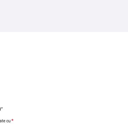
1”
*
cate cu