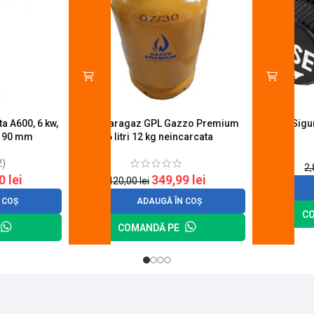
a A600, 6 kw,
Butelie aragaz GPL Gazzo Premium
Suport Sig
u 90 mm
26 litri 12 kg neincarcata
2)
2
20
lei
349,99
lei
420,00
lei
 COȘ
ADAUGĂ ÎN COȘ
C
COMANDĂ PE