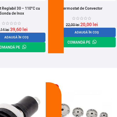
 Reglabil 30 – 110°C cu
Termostat de Convector
Sonda de Inox
20,00
lei
22,00
lei
39,60
lei
,14
lei
ADAUGĂ ÎN COȘ
ADAUGĂ ÎN COȘ
COMANDĂ PE
OMANDĂ PE
-14%