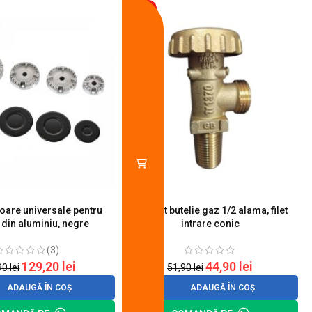
-13%
toare universale pentru
Robinet butelie gaz 1/2 alama, filet
S
 din aluminiu, negre
intrare conic
(3)
129,20
lei
44,90
lei
90
lei
51,90
lei
ADAUGĂ ÎN COȘ
ADAUGĂ ÎN COȘ