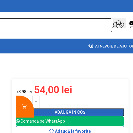
0
AI NEVOIE DE AJUTO
54,00
lei
73,98
lei
ADAUGĂ ÎN COȘ
Comandă pe WhatsApp
Adaugă la favorite