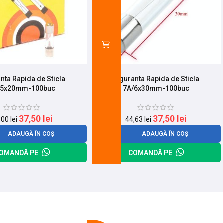
nta Rapida de Sticla
Siguranta Rapida de Sticla
/5x20mm-100buc
7A/6x30mm-100buc
37,50
lei
37,50
lei
,00
lei
44,63
lei
ADAUGĂ ÎN COȘ
ADAUGĂ ÎN COȘ
OMANDĂ PE
COMANDĂ PE