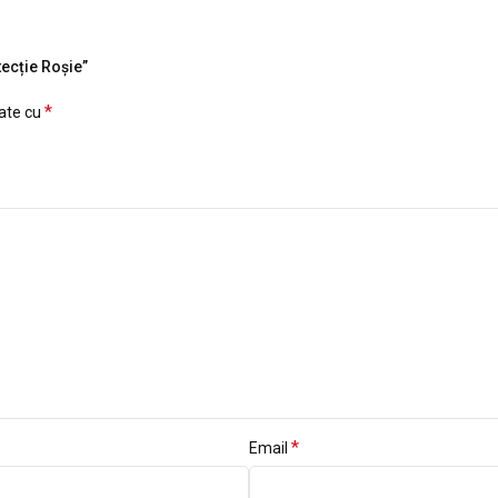
tecție Roșie”
*
cate cu
*
Email