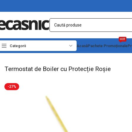
HOT
Categorii
Acasă
Pachete Promoționale
Pr
Prima pagină
Electrice
Termostate & Protectii
Termostat de Boiler cu Protecți
Termostat de Boiler cu Protecție Roșie
-27%