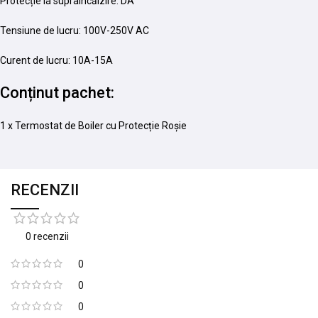
Protecție la supraîncălzire: DA
Tensiune de lucru: 100V-250V AC
Curent de lucru: 10A-15A
Conținut pachet:
1 x Termostat de Boiler cu Protecție Roșie
RECENZII
0 recenzii
0
0
0