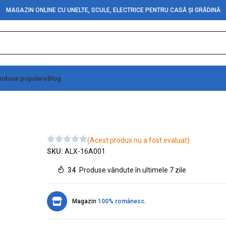
MAGAZIN ONLINE CU UNELTE, SCULE, ELECTRICE PENTRU CASĂ ȘI GRĂDINĂ
oduse populare
Blog
e Roșie
(Acest produs nu a fost evaluat)
SKU:
ALX-16A001
34
Produse vândute în ultimele 7 zile
Magazin
100% românesc
.