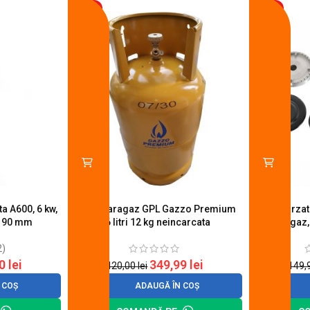
-17%
-14%
a A600, 6 kw,
Butelie aragaz GPL Gazzo Premium
Set 4 arza
u 90 mm
26 litri 12 kg neincarcata
aragaz,
2)
20
lei
349,99
lei
420,00
lei
149,
 COȘ
ADAUGĂ ÎN COȘ