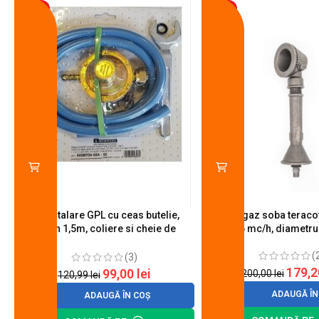
-18%
-10%
Kit instalare GPL cu ceas butelie,
Arzator gaz soba teracot
furtun 1,5m, coliere si cheie de
0.6 mc/h, diametr
strangere
(
(3)
179,
99,00
lei
200,00
lei
120,99
lei
ADAUGĂ ÎN
ADAUGĂ ÎN COȘ