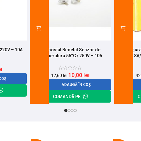
 220V – 10A
Termostat Bimetal Senzor de
Sigura
Temperatura 55°C / 250V – 10A
8A
ei
10,00
lei
12,60
lei
42
COȘ
ADAUGĂ ÎN COȘ
COMANDĂ PE
C