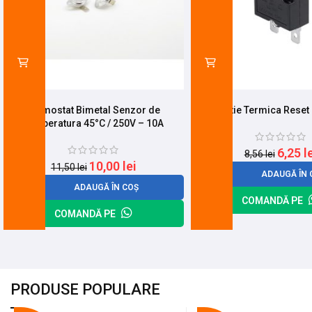
Termostat Bimetal Senzor de
Protectie Termica Reset
Temperatura 45°C / 250V – 10A
6,25
l
8,56
lei
10,00
lei
11,50
lei
ADAUGĂ ÎN 
ADAUGĂ ÎN COȘ
COMANDĂ PE
COMANDĂ PE
PRODUSE POPULARE