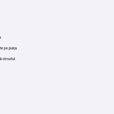
e
te pe piața.
 circuitul.