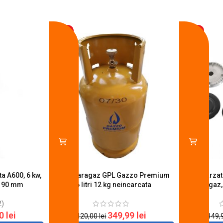
-17%
-14%
a A600, 6 kw,
Butelie aragaz GPL Gazzo Premium
Set 4 arza
u 90 mm
26 litri 12 kg neincarcata
aragaz,
2)
20
lei
349,99
lei
420,00
lei
149,