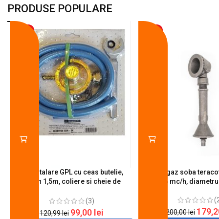
PRODUSE POPULARE
-18%
-10%
Kit instalare GPL cu ceas butelie,
Arzator gaz soba teracot
furtun 1,5m, coliere si cheie de
0.6 mc/h, diametr
strangere
(
(3)
179,
99,00
lei
200,00
lei
120,99
lei