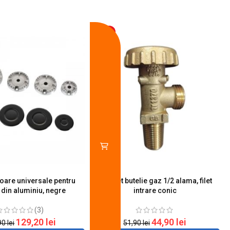
-13%
toare universale pentru
Robinet butelie gaz 1/2 alama, filet
S
 din aluminiu, negre
intrare conic
(3)
129,20
lei
44,90
lei
90
lei
51,90
lei