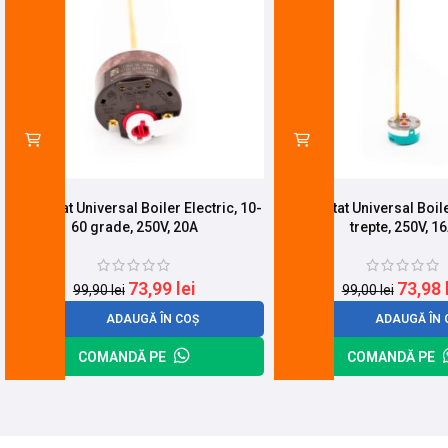
Termostat Universal Boiler Electric, 10-
Termostat Universal Boiler
60 grade, 250V, 20A
trepte, 250V, 1
73,99
lei
73,98
99,90
lei
99,00
lei
ADAUGĂ ÎN COȘ
ADAUGĂ ÎN 
COMANDĂ PE
COMANDĂ PE