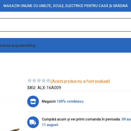
MAGAZIN ONLINE CU UNELTE, SCULE, ELECTRICE PENTRU CASĂ ȘI GRĂDINĂ
oduse populare
Blog
Negru
(Acest produs nu a fost evaluat)
SKU:
ALX-16A009
Magazin
100% românesc
.
Cumpără acum și vei primi comanda în perioada:
09 au
11 august
.