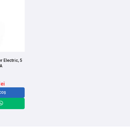
 Electric, 5
6A
lei
COȘ