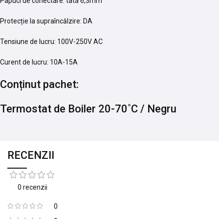
Papuci de conectare: tata 6,3mm
Protecție la supraîncălzire: DA
Tensiune de lucru: 100V-250V AC
Curent de lucru: 10A-15A
Conținut pachet:
Termostat de Boiler 20-70˚C / Negru
RECENZII
0 recenzii
0