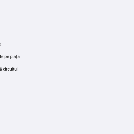
te
te pe piața.
 circuitul.