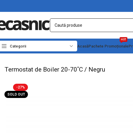
HOT
Categorii
Acasă
Pachete Promoționale
Pr
Prima pagină
Electrice
Termostate & Protectii
Termostat de Boiler 20-70˚C / 
Termostat de Boiler 20-70˚C / Negru
-27%
SOLD OUT