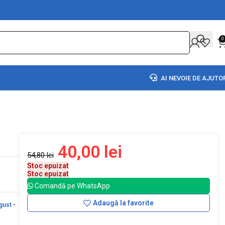
0
AI NEVOIE DE AJUTO
40,00
lei
54,80
lei
Stoc epuizat
Stoc epuizat
Comandă pe WhatsApp
Adaugă la favorite
gust
-