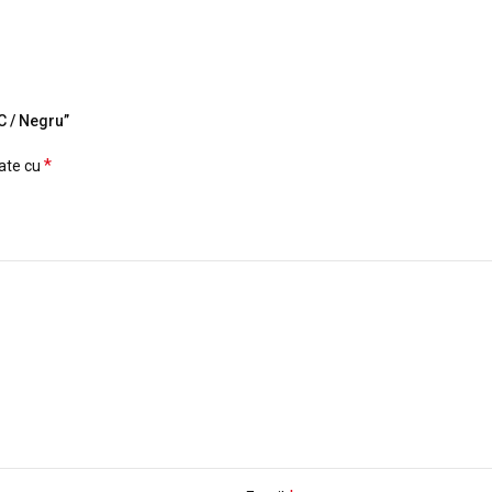
C / Negru”
*
cate cu