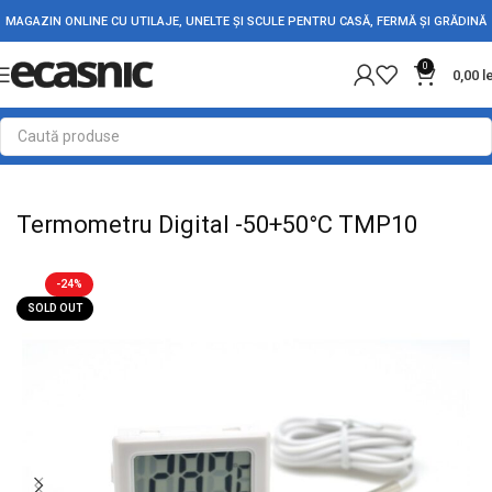
MAGAZIN ONLINE CU UTILAJE, UNELTE ȘI SCULE PENTRU CASĂ, FERMĂ ȘI GRĂDINĂ
0
0,00
l
Prima pagină
Casă
Electronice
Termometre-Higrometre
Termometru Digital -50+50°C TMP10
-24%
SOLD OUT