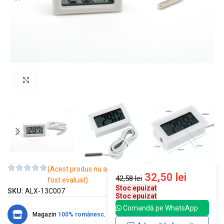
Mărește imaginea
(Acest produs nu a
32,50
lei
42,58
lei
fost evaluat)
Stoc epuizat
SKU:
ALX-13C007
Stoc epuizat
Comandă pe WhatsApp
Magazin
100% românesc
.