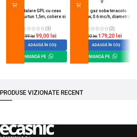
Kit instalare GPL cu ceas
Arzator gaz soba teracota
butelie, furtun 1,5m, coliere si
A600, 6 kw, 0.6 mc/h, diametru
cheie de strangere
90 mm
(3)
(2)
99,00
lei
179,20
lei
120,99
lei
200,00
lei
ADAUGĂ ÎN COȘ
ADAUGĂ ÎN COȘ
COMANDĂ PE
COMANDĂ PE
PRODUSE VIZIONATE RECENT