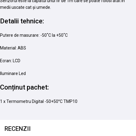
Senzorul este la capatul unui fir de 1m care se poate folosi atat in
medii uscate cat și umede.
Detalii tehnice:
Putere de masurare: -50˚C la +50˚C
Material: ABS
Ecran: LCD
Iluminare Led
Conținut pachet:
1 x Termometru Digital -50+50°C TMP10
RECENZII