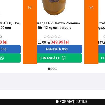
a A600, 6 kw,
Butelie aragaz GPL Gazzo Premium
Set 4 arza
u 90 mm
26 litri 12 kg neincarcata
aragaz,
2)
20
lei
349,99
lei
420,00
lei
149,
 COȘ
ADAUGĂ ÎN COȘ
COMANDĂ PE
C
INFORMAȚII UTILE