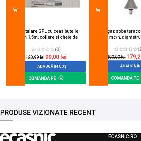
Kit instalare GPL cu ceas butelie,
Arzator gaz soba teracot
furtun 1,5m, coliere si cheie de
0.6 mc/h, diametr
strangere
(
(3)
179,
99,00
lei
200,00
lei
120,99
lei
ADAUGĂ ÎN
ADAUGĂ ÎN COȘ
COMANDĂ PE
COMANDĂ PE
PRODUSE VIZIONATE RECENT
ECASNIC.RO