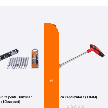
-21%
lnita pentru buzunar
Teu cu cap tubulara (11MM)
(10buc./set)