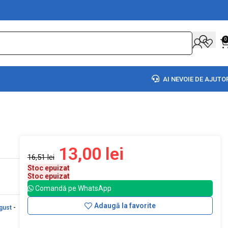
0
AI NEVOIE DE AJUTO
13,00
lei
16,51
lei
Stoc epuizat
Stoc epuizat
Comandă pe WhatsApp
Adaugă la favorite
gust
-