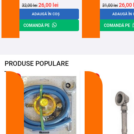
26,00
lei
26,00
32,00
lei
31,00
lei
ADAUGĂ ÎN COȘ
ADAUGĂ ÎN 
COMANDĂ PE
COMANDĂ PE
PRODUSE POPULARE
-18%
-10%