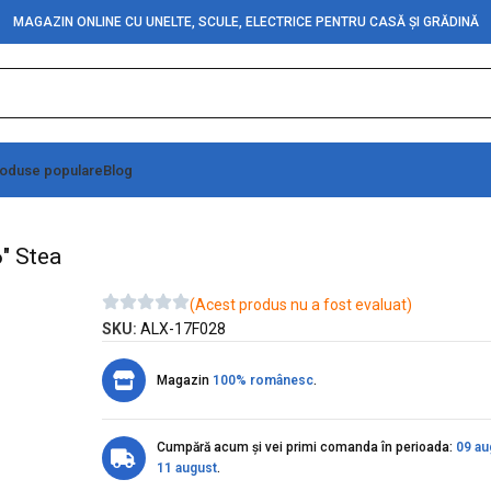
MAGAZIN ONLINE CU UNELTE, SCULE, ELECTRICE PENTRU CASĂ ȘI GRĂDINĂ
oduse populare
Blog
stra Tija Lunga NO0826 / 5 x 6" Stea
" Stea
(Acest produs nu a fost evaluat)
SKU:
ALX-17F028
Magazin
100% românesc
.
Cumpără acum și vei primi comanda în perioada:
09 au
11 august
.