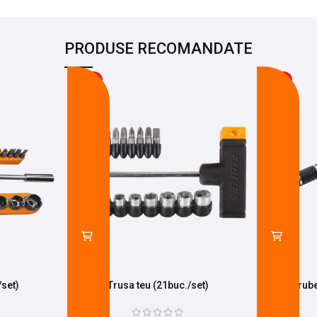
PRODUSE RECOMANDATE
-5%
-27%
/set)
Trusa teu (21buc./set)
Surube