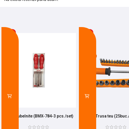
-19%
-16%
Set Surubelnite (BMX-784-3 pcs./set)
Trusa teu (25buc.