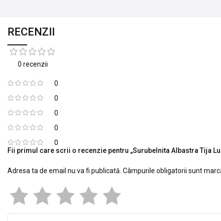
RECENZII
0 recenzii
0
0
0
0
0
Fii primul care scrii o recenzie pentru „Surubelnita Albastra Tija L
Adresa ta de email nu va fi publicată.
Câmpurile obligatorii sunt mar