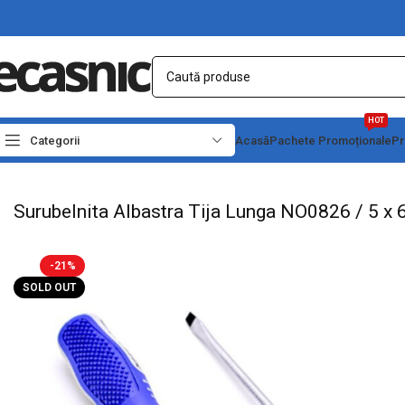
HOT
Categorii
Acasă
Pachete Promoționale
Pr
Prima pagină
Scule - Unelte
Surubelnite & Creioane Tensiune
Surubelnita Alba
Surubelnita Albastra Tija Lunga NO0826 / 5 x 6
-21%
SOLD OUT