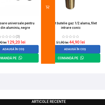
toare universale pentru
Robinet butelie gaz 1/2 alama, filet
S
 din aluminiu, negre
intrare conic
(3)
129,20
lei
44,90
lei
90
lei
51,90
lei
ADAUGĂ ÎN COȘ
ADAUGĂ ÎN COȘ
OMANDĂ PE
COMANDĂ PE
ARTICOLE RECENTE