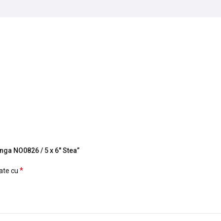
unga NO0826 / 5 x 6" Stea”
*
cate cu