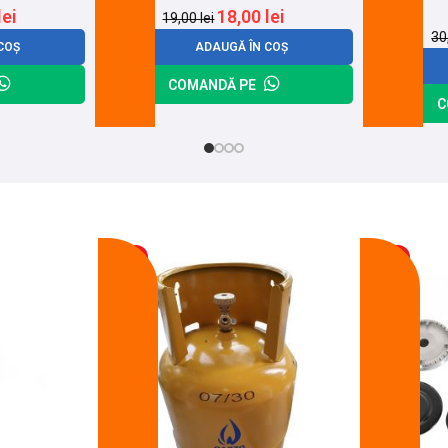
lei
18,00
lei
19,00
lei
30
COȘ
ADAUGĂ ÎN COȘ
COMANDĂ PE
C
-17%
-14%