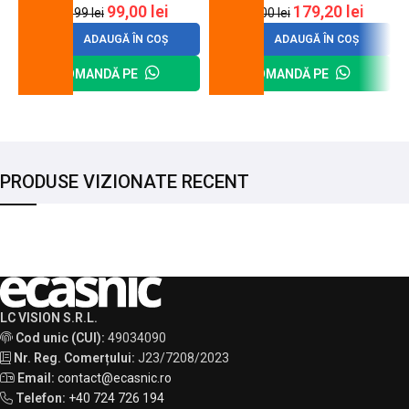
99,00
lei
179,20
lei
120,99
lei
200,00
lei
ADAUGĂ ÎN COȘ
ADAUGĂ ÎN COȘ
COMANDĂ PE
COMANDĂ PE
PRODUSE VIZIONATE RECENT
LC VISION S.R.L.
Cod unic (CUI):
49034090
Nr. Reg. Comerțului:
J23/7208/2023
Email:
contact@ecasnic.ro
Telefon:
+40 724 726 194