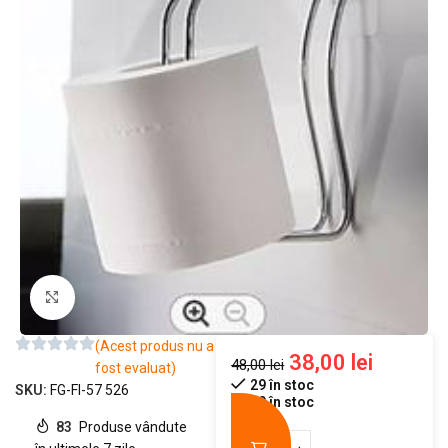
Mărește imaginea
(Acest produs nu a
38,00
lei
48,00
lei
fost evaluat)
29 în stoc
SKU:
FG-FI-57 526
29 în stoc
83
Produse vândute