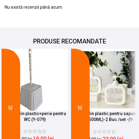
Nu există recenzii până acum.
PRODUSE RECOMANDATE
-24%
-15%
Suport din plastic+perie pentru
Suport din plastic pentru sapun
WC (Y-079)
lichid (500ML)-2 Buc./set -(Y-
002)
19,00
lei
23,00
lei
25,00
lei