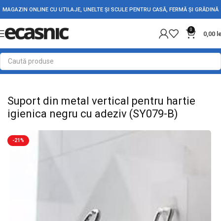
MAGAZIN ONLINE CU UTILAJE, UNELTE ȘI SCULE PENTRU CASĂ, FERMĂ ȘI GRĂDINĂ
0
0,00
l
Prima pagină
Suporturi pentru baie
Suport din metal vertical pentru hartie
igienica negru cu adeziv (SY079-B)
-21%