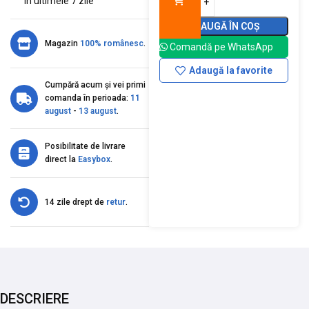
în ultimele 7 zile
ADAUGĂ ÎN COȘ
Magazin
100% românesc
.
Comandă pe WhatsApp
Adaugă la favorite
Cumpără acum și vei primi
comanda în perioada:
11
august
-
13 august
.
Posibilitate de livrare
direct la
Easybox
.
14 zile drept de
retur
.
DESCRIERE