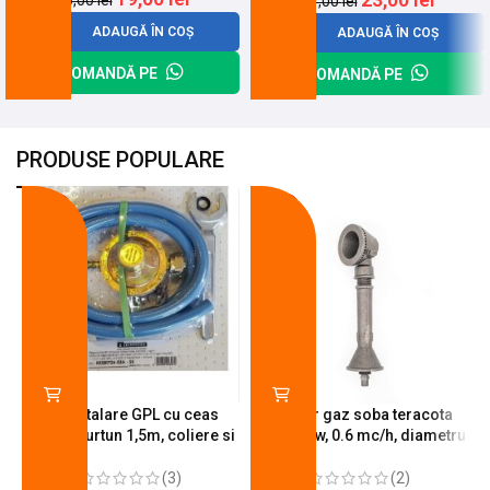
27,00
lei
ADAUGĂ ÎN COȘ
ADAUGĂ ÎN COȘ
COMANDĂ PE
COMANDĂ PE
PRODUSE POPULARE
-18%
-10%
Kit instalare GPL cu ceas
Arzator gaz soba teracota
butelie, furtun 1,5m, coliere si
A600, 6 kw, 0.6 mc/h, diametru
cheie de strangere
90 mm
(3)
(2)