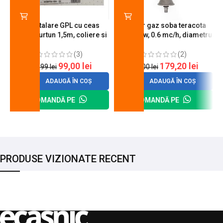
Kit instalare GPL cu ceas
Arzator gaz soba teracota
butelie, furtun 1,5m, coliere si
A600, 6 kw, 0.6 mc/h, diametru
cheie de strangere
90 mm
(3)
(2)
99,00
lei
179,20
lei
120,99
lei
200,00
lei
ADAUGĂ ÎN COȘ
ADAUGĂ ÎN COȘ
COMANDĂ PE
COMANDĂ PE
PRODUSE VIZIONATE RECENT