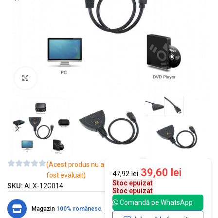
Mărește imaginea
(Acest produs nu a
39,60
lei
47,92
lei
fost evaluat)
Stoc epuizat
SKU:
ALX-12G014
Stoc epuizat
Comandă pe WhatsApp
Magazin
100% românesc
.