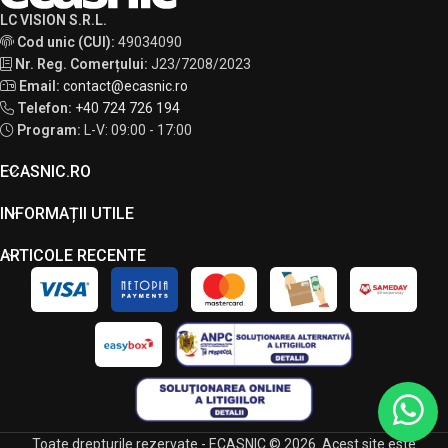
LC VISION S.R.L.
Cod unic (CUI):
49034090
Nr. Reg. Comerțului:
J23/7208/2023
Email:
contact@ecasnic.ro
Telefon:
+40 724 726 194
Program:
L-V: 09:00 - 17:00
ECASNIC.RO
INFORMAȚII UTILE
ARTICOLE RECENTE
Toate drepturile rezervate - ECASNIC © 2026. Acest site este