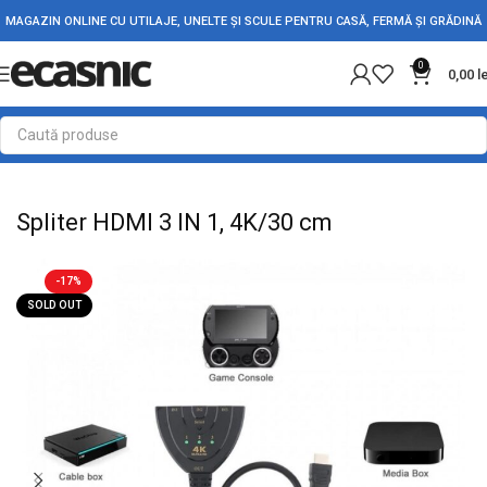
MAGAZIN ONLINE CU UTILAJE, UNELTE ȘI SCULE PENTRU CASĂ, FERMĂ ȘI GRĂDINĂ
0
0,00
l
Prima pagină
Electrice
Adaptori Conectori & Mufe
Spliter HDMI 3 IN 1, 4K/30 cm
-17%
SOLD OUT