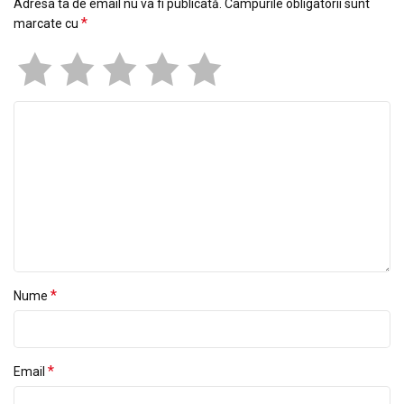
Adresa ta de email nu va fi publicată.
Câmpurile obligatorii sunt
*
marcate cu
*
Nume
*
Email