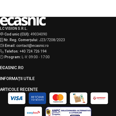
LC VISION S.R.L.
Cod unic (CUI):
49034090
Nr. Reg. Comerțului:
J23/7208/2023
Email:
contact@ecasnic.ro
Telefon:
+40 724 726 194
Program:
L-V: 09:00 - 17:00
ECASNIC.RO
INFORMAȚII UTILE
ARTICOLE RECENTE