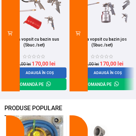
Trusa vopsit cu bazin sus
Trusa vopsit cu bazin jos
(5buc./set)
(5buc./set)
170,00
lei
170,00
lei
231,00
lei
193,00
lei
ADAUGĂ ÎN COȘ
ADAUGĂ ÎN COȘ
COMANDĂ PE
COMANDĂ PE
PRODUSE POPULARE
-18%
-10%