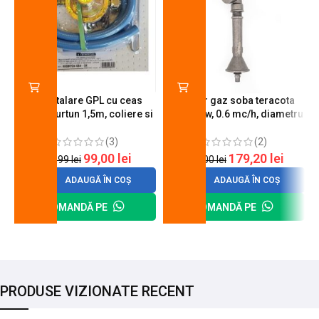
Kit instalare GPL cu ceas
Arzator gaz soba teracota
butelie, furtun 1,5m, coliere si
A600, 6 kw, 0.6 mc/h, diametru
cheie de strangere
90 mm
(3)
(2)
99,00
lei
179,20
lei
120,99
lei
200,00
lei
ADAUGĂ ÎN COȘ
ADAUGĂ ÎN COȘ
COMANDĂ PE
COMANDĂ PE
PRODUSE VIZIONATE RECENT