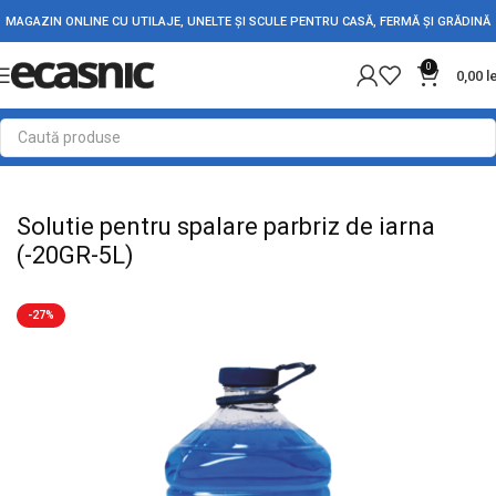
MAGAZIN ONLINE CU UTILAJE, UNELTE ȘI SCULE PENTRU CASĂ, FERMĂ ȘI GRĂDINĂ
0
0,00
l
Prima pagină
Accesorii Auto
Intretinere auto
Solutie pentru spalare parbriz de iarna
(-20GR-5L)
-27%