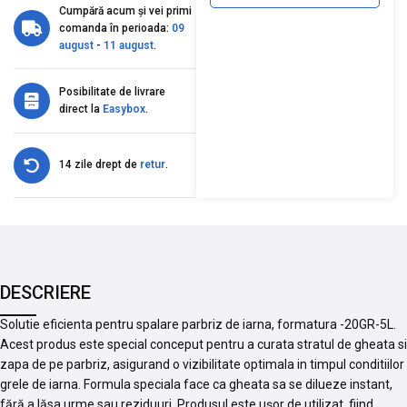
Cumpără acum și vei primi
comanda în perioada:
09
august
-
11 august
.
Posibilitate de livrare
direct la
Easybox
.
14 zile drept de
retur
.
DESCRIERE
Solutie eficienta pentru spalare parbriz de iarna, formatura -20GR-5L.
Acest produs este special conceput pentru a curata stratul de gheata si
zapa de pe parbriz, asigurand o vizibilitate optimala in timpul conditiilor
grele de iarna. Formula speciala face ca gheata sa se dilueze instant,
fără a lăsa urme sau reziduuri. Produsul este ușor de utilizat, fiind