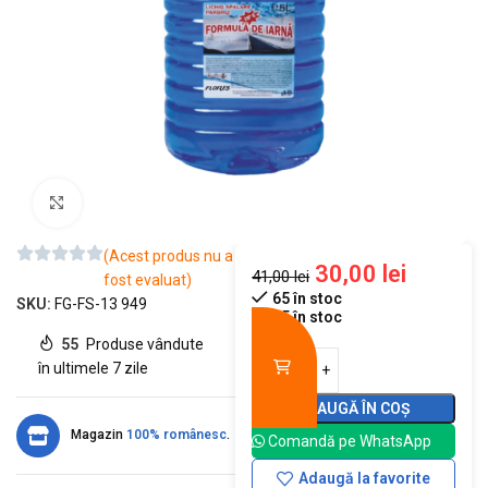
Mărește imaginea
(Acest produs nu a
30,00
lei
41,00
lei
fost evaluat)
65 în stoc
SKU:
FG-FS-13 949
65 în stoc
55
Produse vândute
în ultimele 7 zile
ADAUGĂ ÎN COȘ
Magazin
100% românesc
.
Comandă pe WhatsApp
Adaugă la favorite