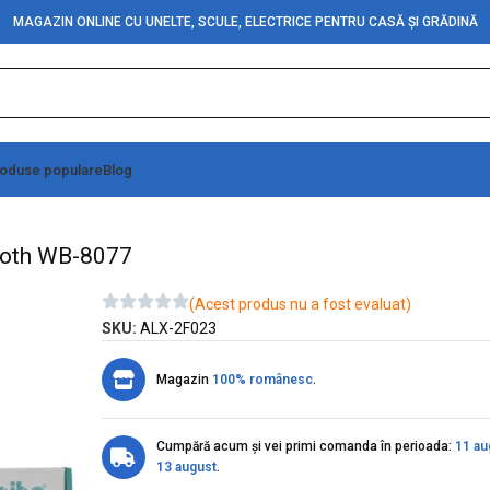
MAGAZIN ONLINE CU UNELTE, SCULE, ELECTRICE PENTRU CASĂ ȘI GRĂDINĂ
oduse populare
Blog
use Wireles si Bluetooth WB-8077
tooth WB-8077
(Acest produs nu a fost evaluat)
SKU:
ALX-2F023
Magazin
100% românesc
.
Cumpără acum și vei primi comanda în perioada:
11 au
13 august
.