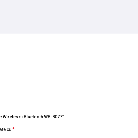
se Wireles si Bluetooth WB-8077”
*
cate cu