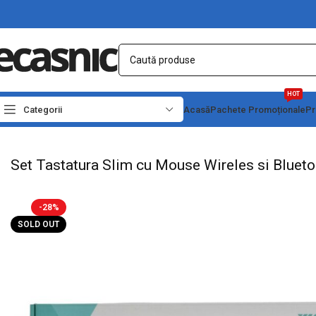
HOT
Categorii
Acasă
Pachete Promoționale
Pr
Prima pagină
Electrice
Accesorii PC-Laptop-Telefon
Set Tastatura Slim cu Mo
Set Tastatura Slim cu Mouse Wireles si Blue
-28%
SOLD OUT