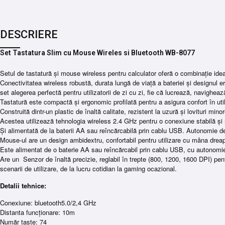
DESCRIERE
Set Tastatura Slim cu Mouse Wireles si Bluetooth WB-8077
Setul de tastatură și mouse wireless pentru calculator oferă o combinație ideală
Conectivitatea wireless robustă, durata lungă de viață a bateriei și designul 
set alegerea perfectă pentru utilizatorii de zi cu zi, fie că lucrează, navighea
Tastatură este compactă și ergonomic profilată pentru a asigura confort în uti
Construită dintr-un plastic de înaltă calitate, rezistent la uzură și lovituri minor
Acestea utilizează tehnologia wireless 2.4 GHz pentru o conexiune stabilă și ra
Și alimentată de la baterii AA sau reîncărcabilă prin cablu USB. Autonomie de 
Mouse-ul are un design ambidextru, confortabil pentru utilizare cu mâna drea
Este alimentat de o baterie AA sau reîncărcabil prin cablu USB, cu autonomie
Are un Senzor de înaltă precizie, reglabil în trepte (800, 1200, 1600 DPI) pe
scenarii de utilizare, de la lucru cotidian la gaming ocazional.
Detalii tehnice:
Conexiune: bluetooth5.0/2,4 GHz
Distanta funcționare: 10m
Număr taste: 74