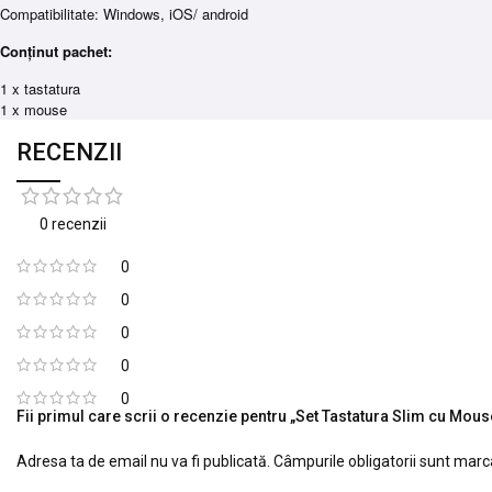
Compatibilitate: Windows, iOS/ android
Conținut pachet:
1 x tastatura
1 x mouse
RECENZII
0 recenzii
0
0
0
0
0
Fii primul care scrii o recenzie pentru „Set Tastatura Slim cu Mou
Adresa ta de email nu va fi publicată.
Câmpurile obligatorii sunt mar