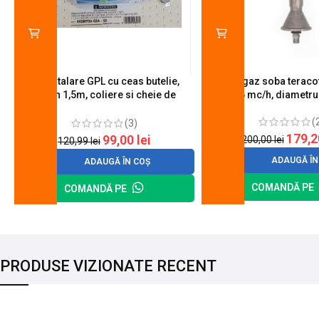
Kit instalare GPL cu ceas butelie,
Arzator gaz soba teracot
furtun 1,5m, coliere si cheie de
0.6 mc/h, diametr
strangere
(
(3)
179,
99,00
lei
200,00
lei
120,99
lei
ADAUGĂ ÎN
ADAUGĂ ÎN COȘ
COMANDĂ PE
COMANDĂ PE
PRODUSE VIZIONATE RECENT