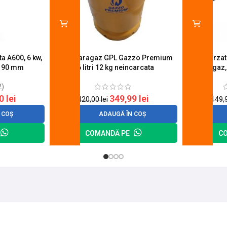
a A600, 6 kw,
Butelie aragaz GPL Gazzo Premium
Set 4 arza
u 90 mm
26 litri 12 kg neincarcata
aragaz,
2)
20
lei
349,99
lei
420,00
lei
149,
 COȘ
ADAUGĂ ÎN COȘ
COMANDĂ PE
C