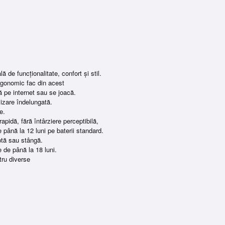
 de funcționalitate, confort și stil.
ergonomic fac din acest
ză pe internet sau se joacă.
lizare îndelungată.
e.
pidă, fără întârziere perceptibilă,
până la 12 luni pe baterii standard.
ptă sau stângă.
 de până la 18 luni.
ntru diverse