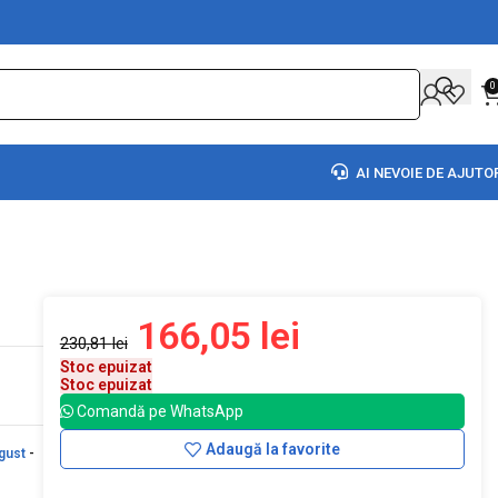
0
AI NEVOIE DE AJUTO
166,05
lei
230,81
lei
Stoc epuizat
Stoc epuizat
Comandă pe WhatsApp
Adaugă la favorite
gust
-