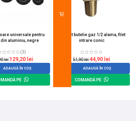
toare universale pentru
Robinet butelie gaz 1/2 alama, filet
S
 din aluminiu, negre
intrare conic
(3)
129,20
lei
44,90
lei
90
lei
51,90
lei
ADAUGĂ ÎN COȘ
ADAUGĂ ÎN COȘ
OMANDĂ PE
COMANDĂ PE