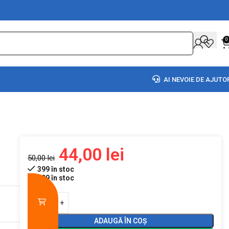
0
AI NEVOIE DE AJUTO
44,00
lei
50,00
lei
399 în stoc
399 în stoc
ADAUGĂ ÎN COȘ