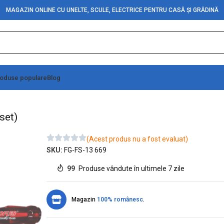
MAGAZIN ONLINE CU UNELTE, SCULE, ELECTRICE PENTRU CASĂ ȘI GRĂDINĂ
oduse populare
Blog
 mecanice FL-12 CR-VN (6buc./set)
set)
(Acest produs nu a fost evaluat)
SKU:
FG-FS-13 669
99
Produse vândute în ultimele 7 zile
Magazin
100% românesc
.