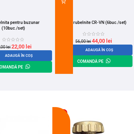
lnita pentru buzunar
Set surubelnite CR-VN (6buc./set)
(10buc./set)
44,00
lei
56,00
lei
22,00
lei
,00
lei
ADAUGĂ ÎN COȘ
ADAUGĂ ÎN COȘ
COMANDĂ PE
OMANDĂ PE
-13%