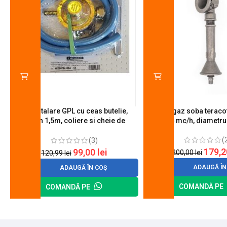
Kit instalare GPL cu ceas butelie,
Arzator gaz soba teracot
furtun 1,5m, coliere si cheie de
0.6 mc/h, diametr
strangere
(
(3)
179,
99,00
lei
200,00
lei
120,99
lei
ADAUGĂ ÎN
ADAUGĂ ÎN COȘ
COMANDĂ PE
COMANDĂ PE