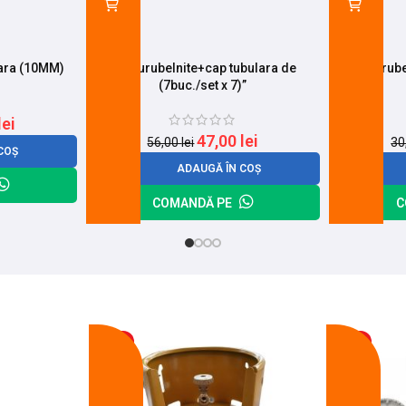
lara (10MM)
Set surubelnite+cap tubulara de
Surube
(7buc./set x 7)”
lei
47,00
lei
56,00
lei
30
COȘ
ADAUGĂ ÎN COȘ
COMANDĂ PE
C
-17%
-14%