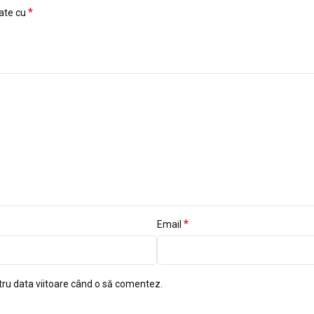
*
cate cu
*
Email
tru data viitoare când o să comentez.