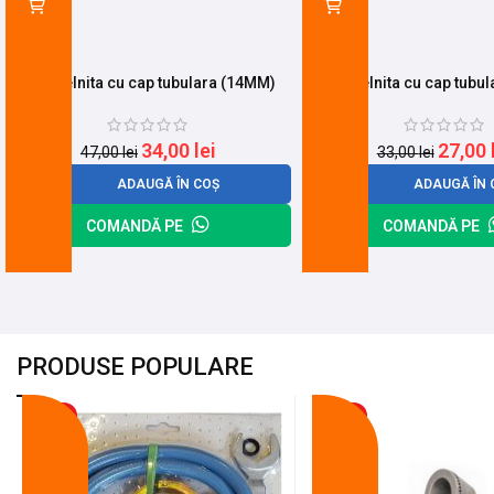
Surubelnita cu cap tubulara (14MM)
Surubelnita cu cap tubu
34,00
lei
27,00
47,00
lei
33,00
lei
ADAUGĂ ÎN COȘ
ADAUGĂ ÎN 
COMANDĂ PE
COMANDĂ PE
PRODUSE POPULARE
-18%
-10%