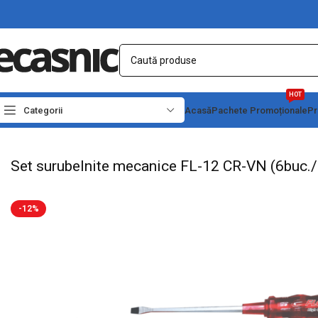
HOT
Categorii
Acasă
Pachete Promoționale
Pr
Prima pagină
Scule - Unelte
Surubelnite & Creioane Tensiune
Set surubelnite
Set surubelnite mecanice FL-12 CR-VN (6buc./
-12%