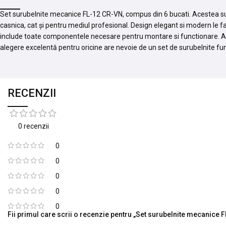
Set surubelnite mecanice FL-12 CR-VN, compus din 6 bucati. Acestea sunt 
casnica, cat și pentru mediul profesional. Design elegant si modern le fa
include toate componentele necesare pentru montare si functionare. Ac
alegere excelentă pentru oricine are nevoie de un set de surubelnite func
RECENZII
0 recenzii
0
0
0
0
0
Fii primul care scrii o recenzie pentru „Set surubelnite mecanice 