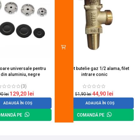
toare universale pentru
Robinet butelie gaz 1/2 alama, filet
S
 din aluminiu, negre
intrare conic
(3)
129,20
lei
44,90
lei
90
lei
51,90
lei
ADAUGĂ ÎN COȘ
ADAUGĂ ÎN COȘ
OMANDĂ PE
COMANDĂ PE