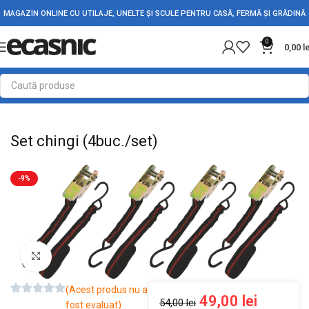
MAGAZIN ONLINE CU UTILAJE, UNELTE ȘI SCULE PENTRU CASĂ, FERMĂ ȘI GRĂDINĂ
0
0,00
l
Prima pagină
Auto
Set chingi (4buc./set)
-9%
Mărește imaginea
(Acest produs nu a
49,00
lei
54,00
lei
fost evaluat)