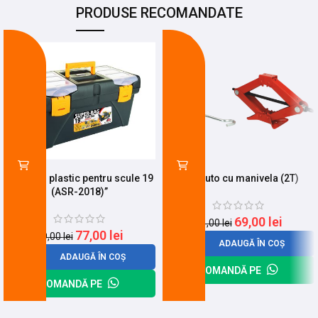
PRODUSE RECOMANDATE
-3%
-24%
Cutie din plastic pentru scule 19
Cric auto cu manivela (2T)
(ASR-2018)”
69,00
lei
91,00
lei
77,00
lei
79,00
lei
ADAUGĂ ÎN COȘ
ADAUGĂ ÎN COȘ
COMANDĂ PE
COMANDĂ PE