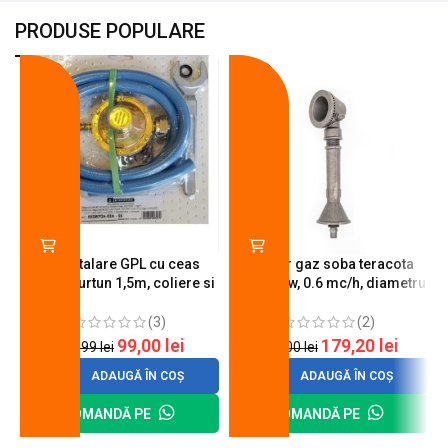
PRODUSE POPULARE
-18%
-10%
Kit instalare GPL cu ceas
Arzator gaz soba teracota
butelie, furtun 1,5m, coliere si
A600, 6 kw, 0.6 mc/h, diametru
cheie de strangere
90 mm
(3)
(2)
99,00
lei
179,20
lei
120,99
lei
200,00
lei
ADAUGĂ ÎN COȘ
ADAUGĂ ÎN COȘ
COMANDĂ PE
COMANDĂ PE