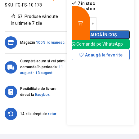
7 în stoc
SKU:
FG-FS-10 178
7 în stoc
57
Produse vândute
în ultimele 7 zile
ADAUGĂ ÎN COȘ
Magazin
100% românesc
.
Comandă pe WhatsApp
Adaugă la favorite
Cumpără acum și vei primi
comanda în perioada:
11
august
-
13 august
.
Posibilitate de livrare
direct la
Easybox
.
14 zile drept de
retur
.