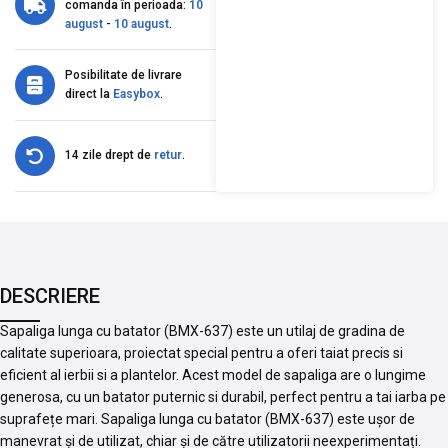
comanda în perioada:
10
august
-
10 august
.
Posibilitate de livrare
direct la
Easybox
.
14 zile drept de
retur
.
DESCRIERE
Sapaliga lunga cu batator (BMX-637) este un utilaj de gradina de
calitate superioara, proiectat special pentru a oferi taiat precis si
eficient al ierbii si a plantelor. Acest model de sapaliga are o lungime
generosa, cu un batator puternic si durabil, perfect pentru a tai iarba pe
suprafețe mari. Sapaliga lunga cu batator (BMX-637) este ușor de
manevrat și de utilizat, chiar și de către utilizatorii neexperimentați.