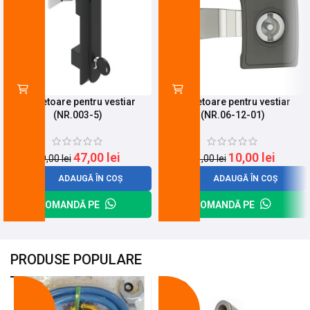
Incuietoare pentru vestiar
Incuietoare pentru vestiar
(NR.003-5)
(NR.06-12-01)
47,00
lei
10,00
lei
59,00
lei
31,00
lei
ADAUGĂ ÎN COȘ
ADAUGĂ ÎN COȘ
COMANDĂ PE
COMANDĂ PE
PRODUSE POPULARE
-18%
-10%