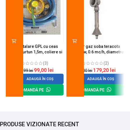
Kit instalare GPL cu ceas
Arzator gaz soba teracota
butelie, furtun 1,5m, coliere si
A600, 6 kw, 0.6 mc/h, diametru
cheie de strangere
90 mm
(3)
(2)
99,00
lei
179,20
lei
120,99
lei
200,00
lei
ADAUGĂ ÎN COȘ
ADAUGĂ ÎN COȘ
COMANDĂ PE
COMANDĂ PE
PRODUSE VIZIONATE RECENT