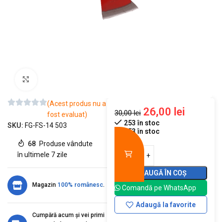
Mărește imaginea
(Acest produs nu a
26,00
lei
30,00
lei
fost evaluat)
253 în stoc
SKU:
FG-FS-14 503
253 în stoc
68
Produse vândute
în ultimele 7 zile
ADAUGĂ ÎN COȘ
Magazin
100% românesc
.
Comandă pe WhatsApp
Adaugă la favorite
Cumpără acum și vei primi