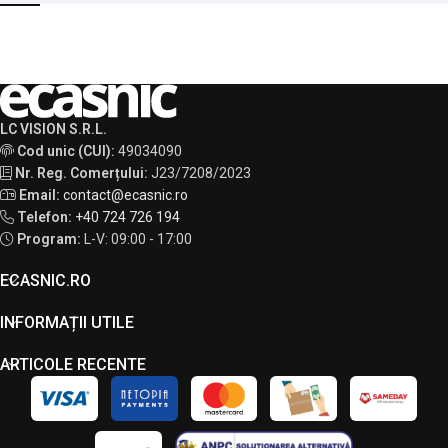
LC VISION S.R.L.
Cod unic (CUI):
49034090
Nr. Reg. Comerțului:
J23/7208/2023
Email:
contact@ecasnic.ro
Telefon:
+40 724 726 194
Program:
L-V: 09:00 - 17:00
ECASNIC.RO
INFORMAȚII UTILE
ARTICOLE RECENTE