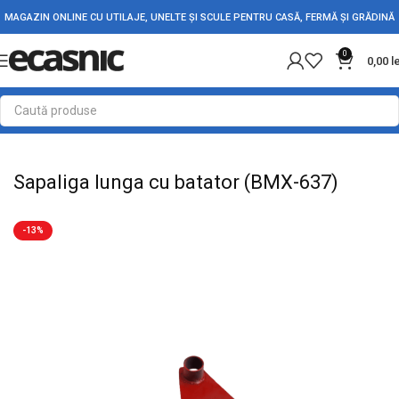
MAGAZIN ONLINE CU UTILAJE, UNELTE ȘI SCULE PENTRU CASĂ, FERMĂ ȘI GRĂDINĂ
0
0,00
l
Prima pagină
Fără categorie
Sapaliga lunga cu batator (BMX-637)
-13%