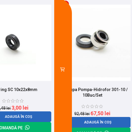
-27%
ring SC 10x22x8mm
Presetupa Pompa-Hidrofor 301-10 /
10Buc/Set
3,00
lei
,48
lei
67,50
lei
92,48
lei
ADAUGĂ ÎN COȘ
ADAUGĂ ÎN COȘ
OMANDĂ PE