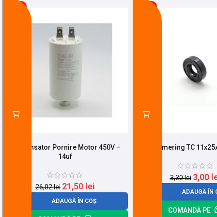
-17%
-9%
Condensator Pornire Motor 450V –
Simering TC 11x2
14uf
3,00
l
3,30
lei
21,50
lei
26,02
lei
ADAUGĂ ÎN 
ADAUGĂ ÎN COȘ
COMANDĂ PE