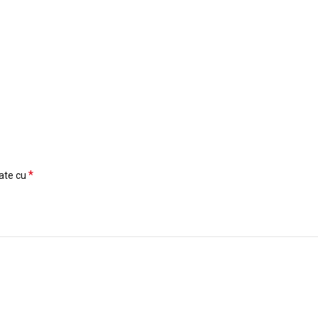
*
cate cu