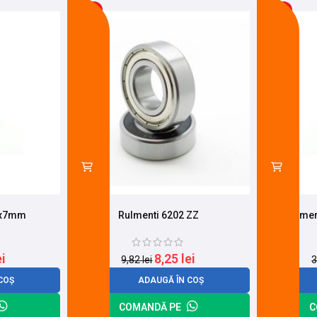
-16%
-14%
5x7mm
Rulmenti 6202 ZZ
Sime
ei
8,25
lei
9,82
lei
3
COȘ
ADAUGĂ ÎN COȘ
COMANDĂ PE
C