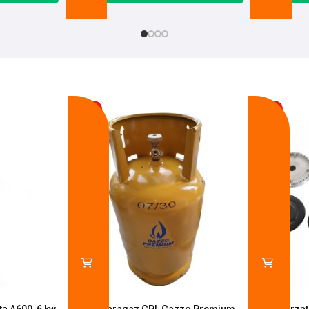
-17%
-14%