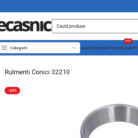
HOT
Categorii
Acasă
Pachete Promoționale
Pr
Prima pagină
Casă
Accesorii Motoare-Pompe
Rulmenti ZZ,2RS,SKF
Rulmenti
Rulmenti Conici 32210
-24%