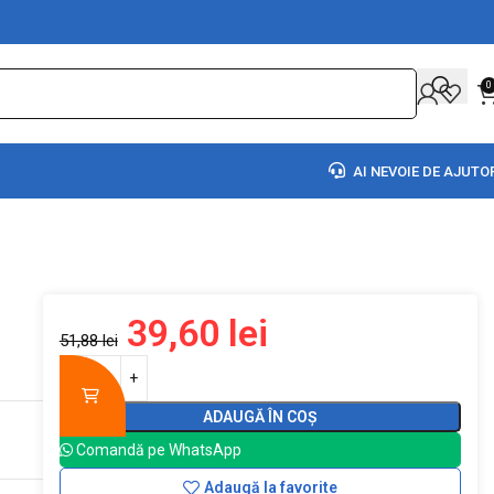
0
AI NEVOIE DE AJUTO
39,60
lei
51,88
lei
ADAUGĂ ÎN COȘ
Comandă pe WhatsApp
Adaugă la favorite