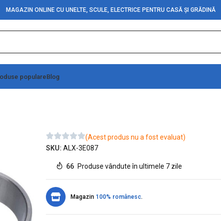
MAGAZIN ONLINE CU UNELTE, SCULE, ELECTRICE PENTRU CASĂ ȘI GRĂDINĂ
oduse populare
Blog
 ZZ
Rulmenti Conici 32210
(Acest produs nu a fost evaluat)
SKU:
ALX-3E087
66
Produse vândute în ultimele 7 zile
Magazin
100% românesc
.