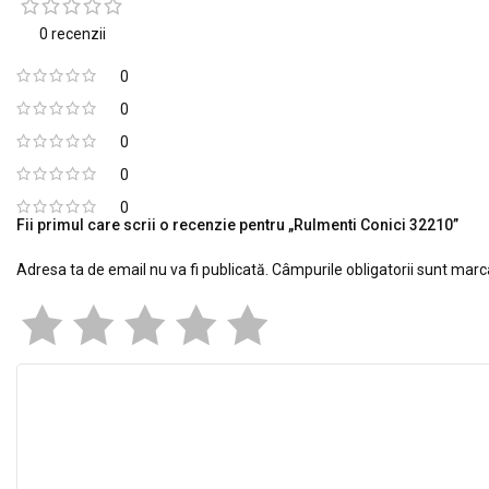
0 recenzii
0
0
0
0
0
Fii primul care scrii o recenzie pentru „Rulmenti Conici 32210”
Adresa ta de email nu va fi publicată.
Câmpurile obligatorii sunt mar