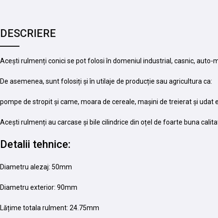
DESCRIERE
Acești rulmenți conici se pot folosi în domeniul industrial, casnic, auto-
De asemenea, sunt folosiți și în utilaje de producție sau agricultura ca:
pompe de stropit și came, moara de cereale, mașini de treierat și udat e
Acești rulmenți au carcase și bile cilindrice din oțel de foarte buna calitat
Detalii tehnice:
Diametru alezaj: 50mm
Diametru exterior: 90mm
Lățime totala rulment: 24.75mm