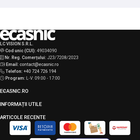
LC VISION S.R.L.
Cod unic (CUI):
49034090
Nr. Reg. Comerțului:
J23/7208/2023
Email:
contact@ecasnic.ro
Telefon:
+40 724 726 194
Program:
L-V: 09:00 - 17:00
ECASNIC.RO
INFORMAȚII UTILE
ARTICOLE RECENTE