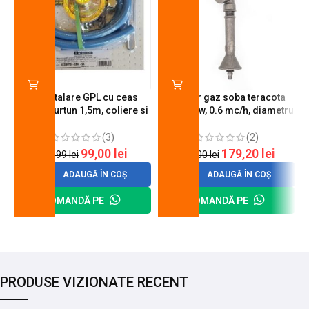
Kit instalare GPL cu ceas
Arzator gaz soba teracota
butelie, furtun 1,5m, coliere si
A600, 6 kw, 0.6 mc/h, diametru
cheie de strangere
90 mm
(3)
(2)
99,00
lei
179,20
lei
120,99
lei
200,00
lei
ADAUGĂ ÎN COȘ
ADAUGĂ ÎN COȘ
COMANDĂ PE
COMANDĂ PE
PRODUSE VIZIONATE RECENT