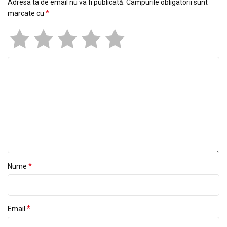
Adresa ta de email nu va fi publicată.
Câmpurile obligatorii sunt
*
marcate cu
*
Nume
*
Email