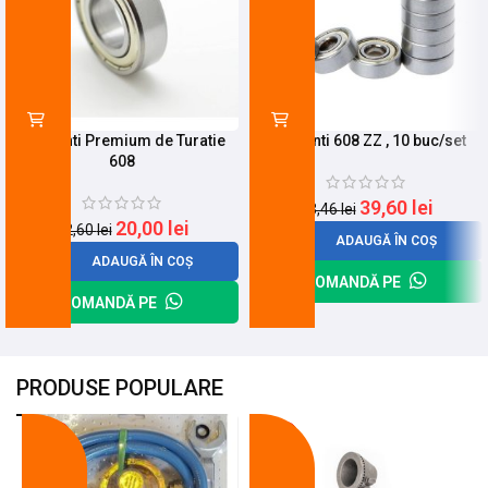
Rulmenti Premium de Turatie
Rulmenti 608 ZZ , 10 buc/set
608
39,60
lei
53,46
lei
20,00
lei
22,60
lei
ADAUGĂ ÎN COȘ
ADAUGĂ ÎN COȘ
COMANDĂ PE
COMANDĂ PE
PRODUSE POPULARE
-18%
-10%