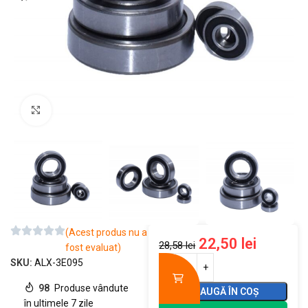
Mărește imaginea
(Acest produs nu a
22,50
lei
28,58
lei
fost evaluat)
SKU:
ALX-3E095
98
Produse vândute
ADAUGĂ ÎN COȘ
în ultimele 7 zile