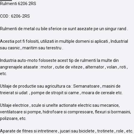
Rulmenti 6206 2RS
COD : 6206-2RS
Rulmenti de metal cu bile sferice ce sunt asezate pe un singur rand .
Acestia pot fi folositi, utilizati in multiple domeni si aplicati , Industrial
sau casnic , maritim sau terestru .
Industria auto-moto foloseste acest tip de rulmenti la multe din
angrenajele atasate : motor , cutie de viteze , alternator , volan , roti ,
etc.
Utilaje de productie sau agricultura ca : Semanatoare , masini de
treierat si udat , pompe de stropit si came , moara de cereale etc.
Utilaje electrice , scule si unelte actionate electric sau mecanice,
ventilatoare si pompe, hidrofoare si compresoare, flexuri si bormasini,
polizoare, etc.
Aparate de fitnes si intretinere , jucari sau biciclete , trotinete , role , etc.