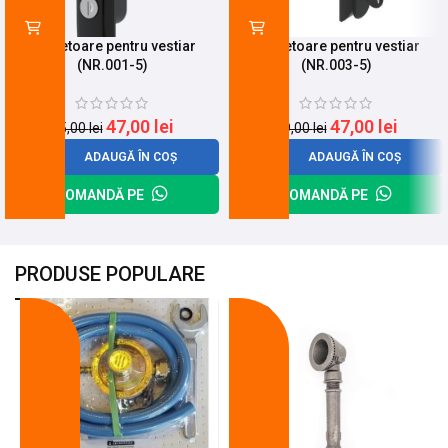
Incuietoare pentru vestiar
Incuietoare pentru vestiar
(NR.001-5)
(NR.003-5)
47,00
lei
47,00
lei
65,00
lei
59,00
lei
ADAUGĂ ÎN COȘ
ADAUGĂ ÎN COȘ
COMANDĂ PE
COMANDĂ PE
PRODUSE POPULARE
-18%
-10%