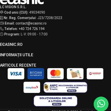
LC VISION S.R.L.
Cod unic (CUI):
49034090
Nr. Reg. Comerțului:
J23/7208/2023
Email:
contact@ecasnic.ro
Telefon:
+40 724 726 194
Program:
L-V: 09:00 - 17:00
ECASNIC.RO
INFORMAȚII UTILE
ARTICOLE RECENTE