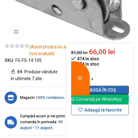
Mărește imaginea
(Acest produs nu a
66,00
lei
81,00
lei
fost evaluat)
474 în stoc
SKU:
FG-FS-14 105
474 în stoc
69
Produse vândute
în ultimele 7 zile
ADAUGĂ ÎN COȘ
Magazin
100% românesc
.
Comandă pe WhatsApp
Adaugă la favorite
Cumpără acum și vei primi
comanda în perioada:
09
august
-
11 august
.