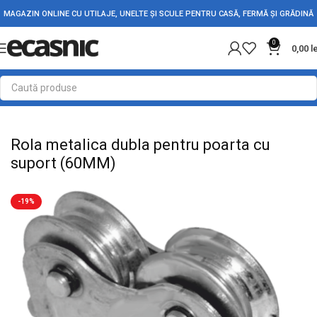
MAGAZIN ONLINE CU UTILAJE, UNELTE ȘI SCULE PENTRU CASĂ, FERMĂ ȘI GRĂDINĂ
0
0,00
l
Prima pagină
Fără categorie
Rola metalica dubla pentru poarta cu
suport (60MM)
-19%