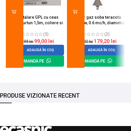
Kit instalare GPL cu ceas
Arzator gaz soba teracota
butelie, furtun 1,5m, coliere si
A600, 6 kw, 0.6 mc/h, diametru
cheie de strangere
90 mm
(3)
(2)
99,00
lei
179,20
lei
120,99
lei
200,00
lei
ADAUGĂ ÎN COȘ
ADAUGĂ ÎN COȘ
COMANDĂ PE
COMANDĂ PE
PRODUSE VIZIONATE RECENT