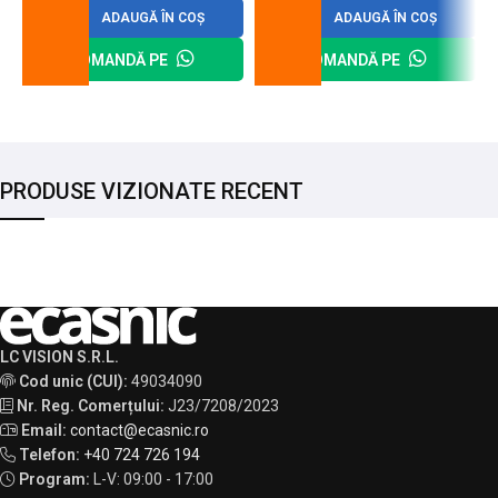
ADAUGĂ ÎN COȘ
ADAUGĂ ÎN COȘ
COMANDĂ PE
COMANDĂ PE
PRODUSE VIZIONATE RECENT
LC VISION S.R.L.
Cod unic (CUI):
49034090
Nr. Reg. Comerțului:
J23/7208/2023
Email:
contact@ecasnic.ro
Telefon:
+40 724 726 194
Program:
L-V: 09:00 - 17:00