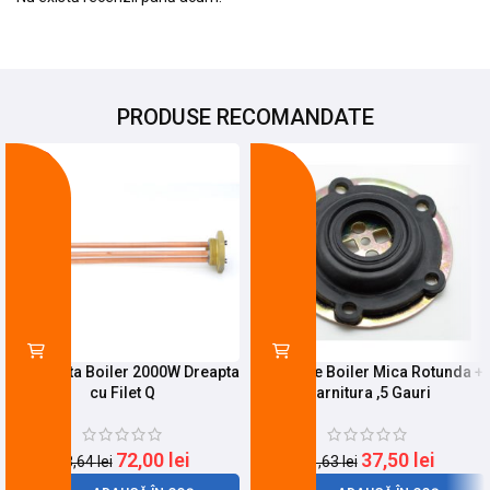
PRODUSE RECOMANDATE
-27%
-10%
Rezistenta Boiler 2000W Dreapta
Flansa de Boiler Mica Rotunda +
cu Filet Q
Garnitura ,5 Gauri
72,00
lei
37,50
lei
98,64
lei
41,63
lei