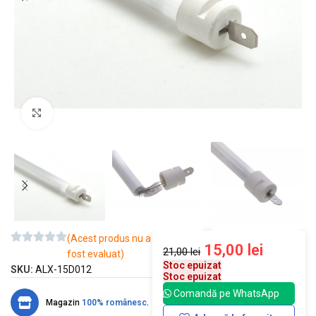
Mărește imaginea
(Acest produs nu a
15,00
lei
21,00
lei
fost evaluat)
Stoc epuizat
SKU:
ALX-15D012
Stoc epuizat
Comandă pe WhatsApp
Magazin
100% românesc
.