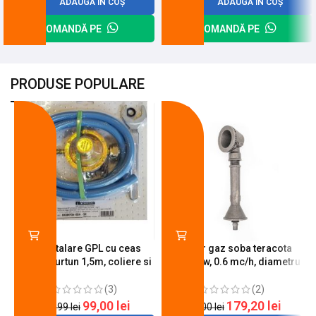
ADAUGĂ ÎN COȘ
ADAUGĂ ÎN COȘ
COMANDĂ PE
COMANDĂ PE
PRODUSE POPULARE
-18%
-10%
Kit instalare GPL cu ceas
Arzator gaz soba teracota
butelie, furtun 1,5m, coliere si
A600, 6 kw, 0.6 mc/h, diametru
cheie de strangere
90 mm
(3)
(2)
99,00
lei
179,20
lei
120,99
lei
200,00
lei