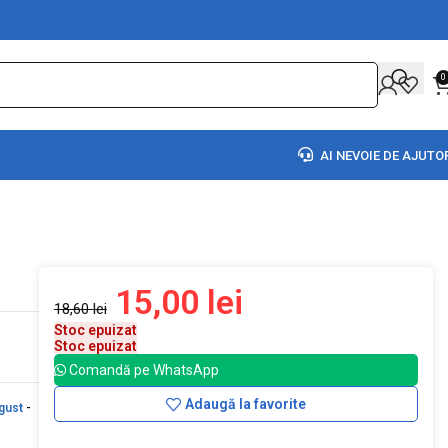
0
AI NEVOIE DE AJUTO
15,00
lei
18,60
lei
Stoc epuizat
Stoc epuizat
Comandă pe WhatsApp
Adaugă la favorite
gust
-