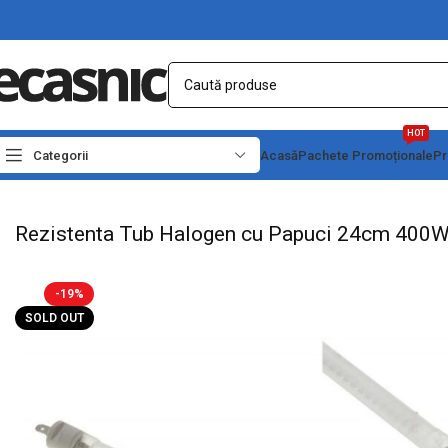
HOT
Categorii
Acasă
Pachete Promoționale
Pr
Prima pagină
Casă
Rezistente Electrice
Rezistente de Halogen si Quart
Rezi
Rezistenta Tub Halogen cu Papuci 24cm 400
-19%
SOLD OUT