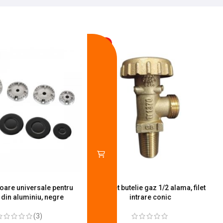
-13%
toare universale pentru
Robinet butelie gaz 1/2 alama, filet
S
 din aluminiu, negre
intrare conic
(3)