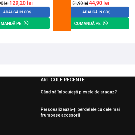
129,20
lei
44,90
lei
90
lei
51,90
lei
ADAUGĂ ÎN COȘ
ADAUGĂ ÎN COȘ
OMANDĂ PE
COMANDĂ PE
ARTICOLE RECENTE
Când să înlocuiești piesele de aragaz?
Personalizează-ți perdelele cu cele mai
frumoase accesorii