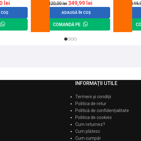
20
lei
349,99
lei
420,00
lei
149,
 COȘ
ADAUGĂ ÎN COȘ
COMANDĂ PE
C
INFORMAȚII UTILE
Termeni și condiții
Politica de retur
Politică de confidențialitate
Politica de cookies
Cum returnez?
Cum plătesc
Cum cumpăr