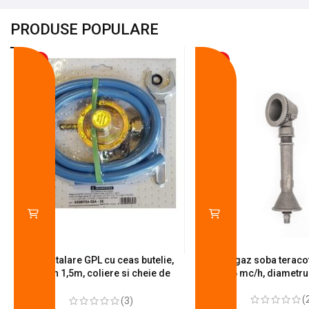
PRODUSE POPULARE
-18%
-10%
Kit instalare GPL cu ceas butelie,
Arzator gaz soba teracot
furtun 1,5m, coliere si cheie de
0.6 mc/h, diametr
strangere
(
(3)