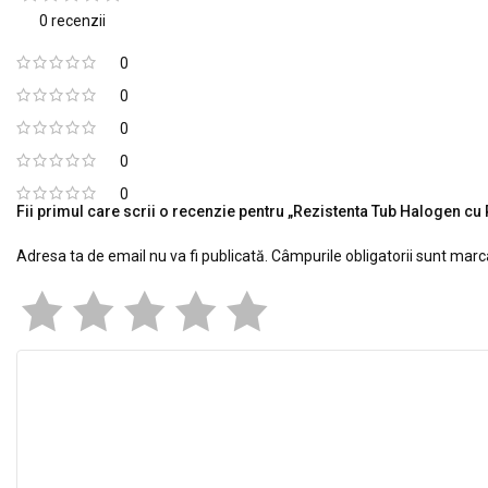
0 recenzii
0
0
0
0
0
Fii primul care scrii o recenzie pentru „Rezistenta Tub Halogen c
Adresa ta de email nu va fi publicată.
Câmpurile obligatorii sunt mar