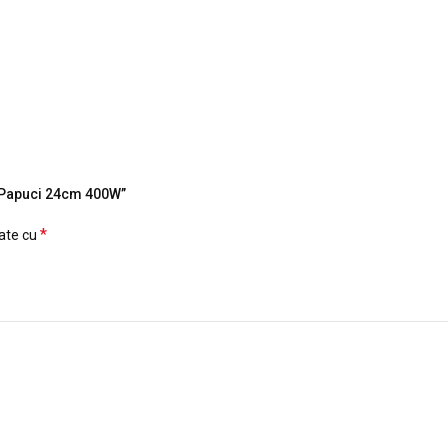
u Papuci 24cm 400W”
*
cate cu