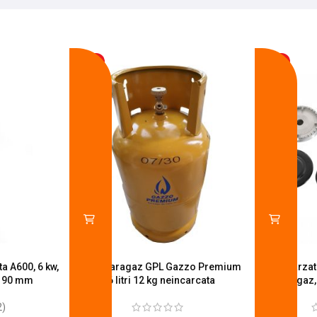
-17%
-14%
a A600, 6 kw,
Butelie aragaz GPL Gazzo Premium
Set 4 arza
u 90 mm
26 litri 12 kg neincarcata
aragaz,
2)