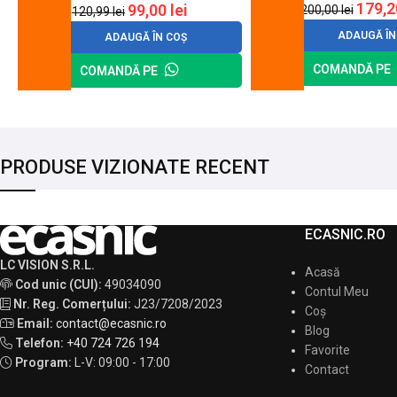
179,
99,00
lei
200,00
lei
120,99
lei
ADAUGĂ ÎN
ADAUGĂ ÎN COȘ
COMANDĂ PE
COMANDĂ PE
PRODUSE VIZIONATE RECENT
ECASNIC.RO
LC VISION S.R.L.
Acasă
Cod unic (CUI):
49034090
Contul Meu
Nr. Reg. Comerțului:
J23/7208/2023
Coș
Email:
contact@ecasnic.ro
Blog
Telefon:
+40 724 726 194
Favorite
Program:
L-V: 09:00 - 17:00
Contact