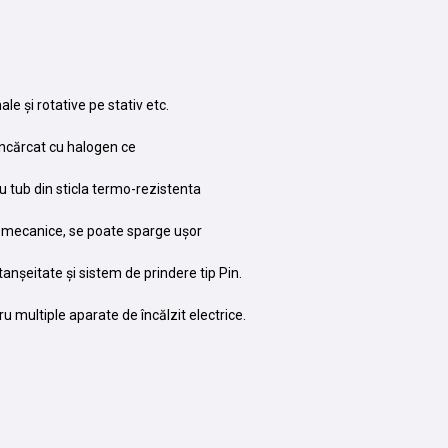
le și rotative pe stativ etc.
 încărcat cu halogen ce
u tub din sticla termo-rezistenta
ri mecanice, se poate sparge ușor
anșeitate și sistem de prindere tip Pin.
u multiple aparate de încălzit electrice.