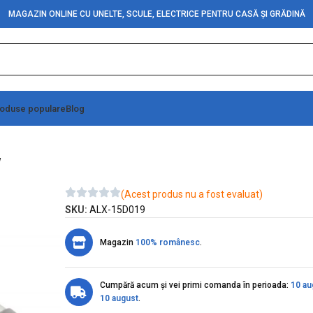
MAGAZIN ONLINE CU UNELTE, SCULE, ELECTRICE PENTRU CASĂ ȘI GRĂDINĂ
oduse populare
Blog
stenta Tub Halogen cu Papuci 24cm 400W
W
(Acest produs nu a fost evaluat)
SKU:
ALX-15D019
Magazin
100% românesc
.
Cumpără acum și vei primi comanda în perioada:
10 au
10 august
.