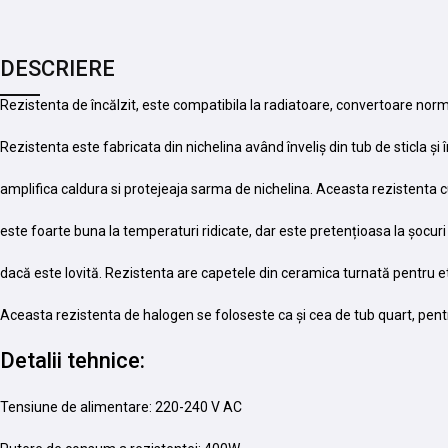
DESCRIERE
Rezistenta de încălzit, este compatibila la radiatoare, convertoare norma
Rezistenta este fabricata din nichelina având înveliș din tub de sticla și
amplifica caldura si protejeaja sarma de nichelina. Aceasta rezistenta c
este foarte buna la temperaturi ridicate, dar este pretențioasa la șocu
dacă este lovită. Rezistenta are capetele din ceramica turnată pentru et
Aceasta rezistenta de halogen se foloseste ca și cea de tub quart, pentr
Detalii tehnice:
Tensiune de alimentare: 220-240 V AC