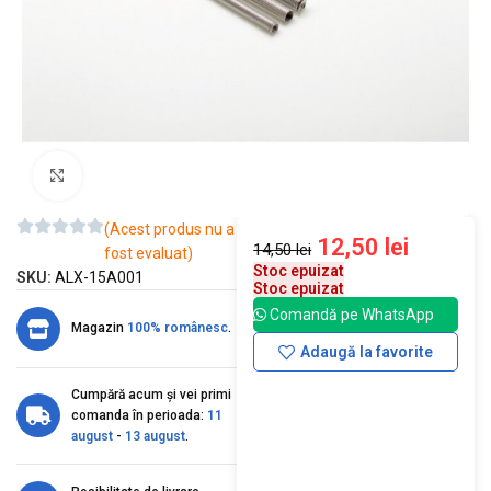
Mărește imaginea
(Acest produs nu a
12,50
lei
14,50
lei
fost evaluat)
Stoc epuizat
SKU:
ALX-15A001
Stoc epuizat
Comandă pe WhatsApp
Magazin
100% românesc
.
Adaugă la favorite
Cumpără acum și vei primi
comanda în perioada:
11
august
-
13 august
.