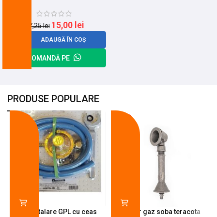
15,00
lei
17,25
lei
ADAUGĂ ÎN COȘ
COMANDĂ PE
PRODUSE POPULARE
-18%
-10%
Kit instalare GPL cu ceas
Arzator gaz soba teracota