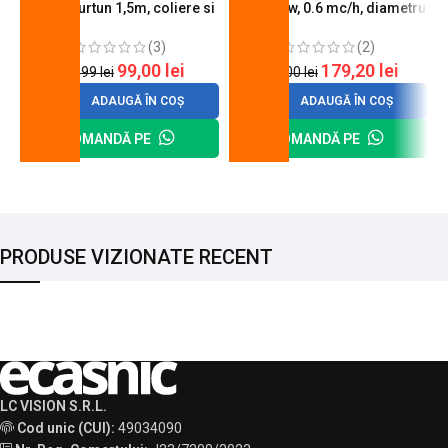
butelie, furtun 1,5m, coliere si
A600, 6 kw, 0.6 mc/h, diametru
cheie de strangere
90 mm
(3)
(2)
99,00
lei
179,20
lei
120,99
lei
200,00
lei
ADAUGĂ ÎN COȘ
ADAUGĂ ÎN COȘ
COMANDĂ PE
COMANDĂ PE
PRODUSE VIZIONATE RECENT
LC VISION S.R.L.
Cod unic (CUI):
49034090