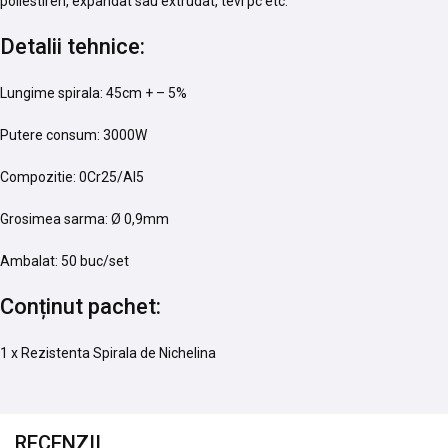
poliestiren, expandat sau extrudat, tevi pc etc.
Detalii tehnice:
Lungime spirala: 45cm + – 5%
Putere consum: 3000W
Compozitie: 0Cr25/Al5
Grosimea sarma: Ø 0,9mm
Ambalat: 50 buc/set
Conținut pachet:
1 x Rezistenta Spirala de Nichelina
RECENZII