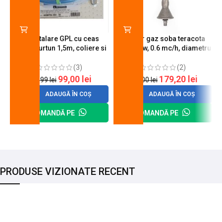
Kit instalare GPL cu ceas
Arzator gaz soba teracota
butelie, furtun 1,5m, coliere si
A600, 6 kw, 0.6 mc/h, diametru
cheie de strangere
90 mm
(3)
(2)
99,00
lei
179,20
lei
120,99
lei
200,00
lei
ADAUGĂ ÎN COȘ
ADAUGĂ ÎN COȘ
COMANDĂ PE
COMANDĂ PE
PRODUSE VIZIONATE RECENT