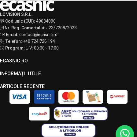
LC VISION S.R.L.
Cod unic (CUI):
49034090
Nr. Reg. Comerțului:
J23/7208/2023
Email:
contact@ecasnic.ro
Telefon:
+40 724 726 194
Program:
L-V: 09:00 - 17:00
ECASNIC.RO
INFORMAȚII UTILE
ARTICOLE RECENTE