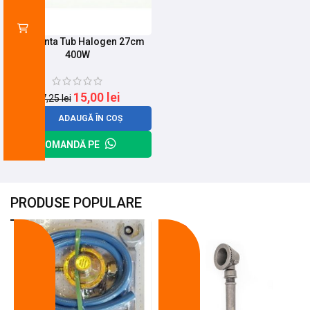
Rezistenta Tub Halogen 27cm
400W
15,00
lei
17,25
lei
ADAUGĂ ÎN COȘ
COMANDĂ PE
PRODUSE POPULARE
-18%
-10%