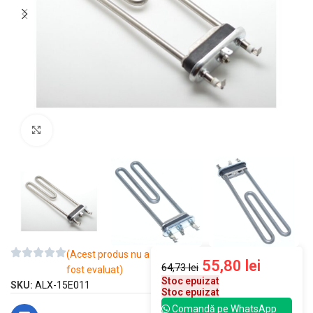
Mărește imaginea
(Acest produs nu a
55,80
lei
64,73
lei
fost evaluat)
Stoc epuizat
SKU:
ALX-15E011
Stoc epuizat
Comandă pe WhatsApp