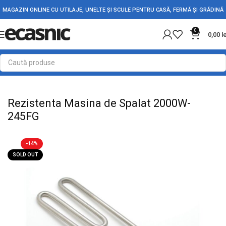
MAGAZIN ONLINE CU UTILAJE, UNELTE ȘI SCULE PENTRU CASĂ, FERMĂ ȘI GRĂDINĂ
0
0,00
l
Prima pagină
Casă
Rezistente Electrice
Rezistente pentru Masini de Spalat
Rezistenta Masina de Spalat 2000W-
245FG
-14%
SOLD OUT