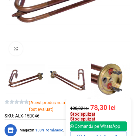
Mărește imaginea
(Acest produs nu a
78,30
lei
100,22
lei
fost evaluat)
Stoc epuizat
SKU:
ALX-15B046
Stoc epuizat
Comandă pe WhatsApp
Magazin
100% românesc
.