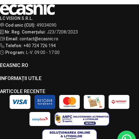
LC VISION S.R.L.
Cod unic (CUI):
49034090
Nr. Reg. Comerțului:
J23/7208/2023
Email:
contact@ecasnic.ro
Telefon:
+40 724 726 194
Program:
L-V: 09:00 - 17:00
ECASNIC.RO
INFORMAȚII UTILE
ARTICOLE RECENTE