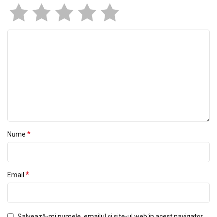
*
Nume
*
Email
Salvează-mi numele, emailul și site-ul web în acest navigator