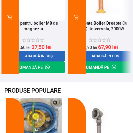
Anod pentru boiler M8 de
Rezistenta Boiler Dreapta Cu
magneziu
Filet Q Universala, 2000W
37,50
lei
67,90
lei
41,60
lei
88,90
lei
ADAUGĂ ÎN COȘ
ADAUGĂ ÎN COȘ
COMANDĂ PE
COMANDĂ PE
PRODUSE POPULARE
-18%
-10%