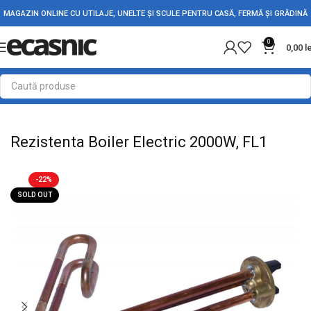
MAGAZIN ONLINE CU UTILAJE, UNELTE ȘI SCULE PENTRU CASĂ, FERMĂ ȘI GRĂDINĂ
0
0,00
l
Prima pagină
Casă
Rezistente Electrice
Rezistente de Boilere
Rezistenta Boiler Electric 2000W, FL1
-22%
SOLD OUT