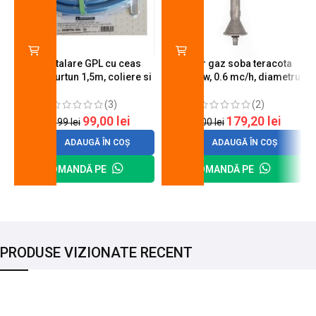
Kit instalare GPL cu ceas
Arzator gaz soba teracota
butelie, furtun 1,5m, coliere si
A600, 6 kw, 0.6 mc/h, diametru
cheie de strangere
90 mm
(3)
(2)
99,00
lei
179,20
lei
120,99
lei
200,00
lei
ADAUGĂ ÎN COȘ
ADAUGĂ ÎN COȘ
COMANDĂ PE
COMANDĂ PE
PRODUSE VIZIONATE RECENT