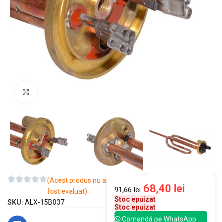
Mărește imaginea
(Acest produs nu a
68,40
lei
91,66
lei
fost evaluat)
Stoc epuizat
SKU:
ALX-15B037
Stoc epuizat
Comandă pe WhatsApp