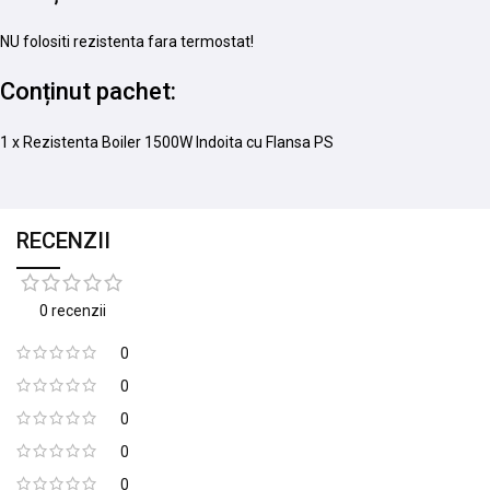
NU folositi rezistenta fara termostat!
Conținut pachet:
1 x Rezistenta Boiler 1500W Indoita cu Flansa PS
RECENZII
0 recenzii
0
0
0
0
0