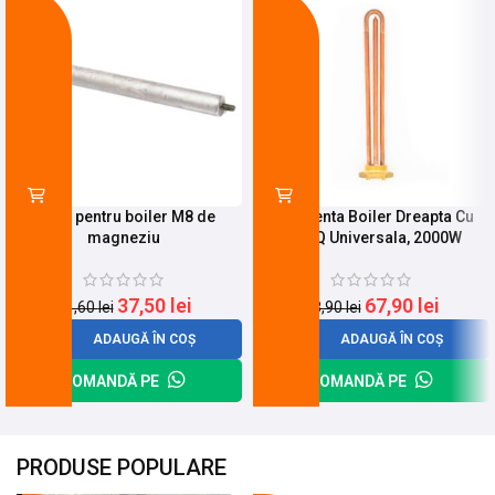
-10%
-24%
Anod pentru boiler M8 de
Rezistenta Boiler Dreapta Cu
magneziu
Filet Q Universala, 2000W
37,50
lei
67,90
lei
41,60
lei
88,90
lei
ADAUGĂ ÎN COȘ
ADAUGĂ ÎN COȘ
COMANDĂ PE
COMANDĂ PE
PRODUSE POPULARE