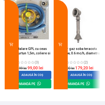
-18%
-10%
Kit instalare GPL cu ceas
Arzator gaz soba teracota
butelie, furtun 1,5m, coliere si
A600, 6 kw, 0.6 mc/h, diametru
cheie de strangere
90 mm
(3)
(2)
99,00
lei
179,20
lei
120,99
lei
200,00
lei
ADAUGĂ ÎN COȘ
ADAUGĂ ÎN COȘ
COMANDĂ PE
COMANDĂ PE