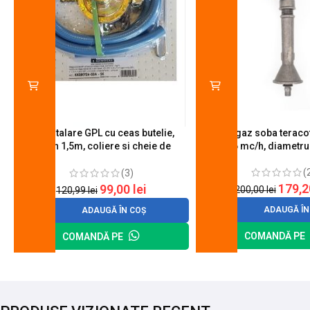
Kit instalare GPL cu ceas butelie,
Arzator gaz soba teracot
furtun 1,5m, coliere si cheie de
0.6 mc/h, diametr
strangere
(
(3)
179,
99,00
lei
200,00
lei
120,99
lei
ADAUGĂ ÎN
ADAUGĂ ÎN COȘ
COMANDĂ PE
COMANDĂ PE