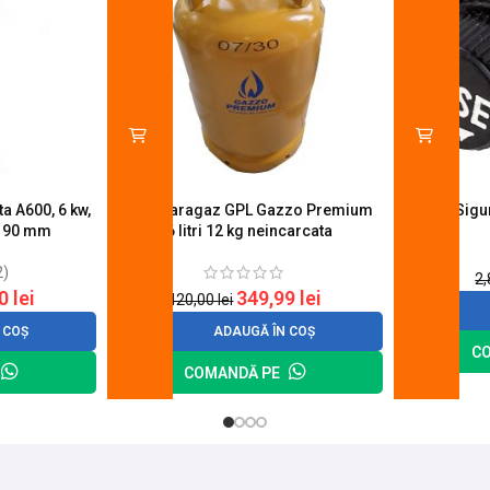
a A600, 6 kw,
Butelie aragaz GPL Gazzo Premium
Suport Sig
u 90 mm
26 litri 12 kg neincarcata
2)
2
20
lei
349,99
lei
420,00
lei
 COȘ
ADAUGĂ ÎN COȘ
C
COMANDĂ PE