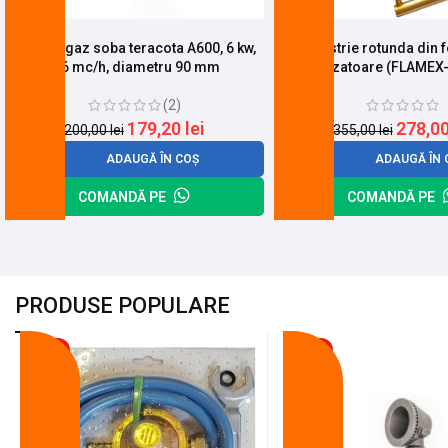
Arzator gaz soba teracota A600, 6 kw,
Pirostrie rotunda din f
0.6 mc/h, diametru 90 mm
arzatoare (FLAMEX
(2)
179,20
lei
278,0
200,00
lei
355,00
lei
ADAUGĂ ÎN COȘ
ADAUGĂ ÎN 
COMANDĂ PE
COMANDĂ PE
PRODUSE POPULARE
-18%
-10%