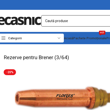
HOT
Categorii
Acasă
Pachete Promoționale
Pr
Prima pagină
Camping
Arzatoare
Rezerve pentru Brener (3/64)
Rezerve pentru Brener (3/64)
-20%