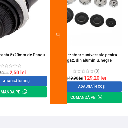
uranta 5x20mm de Panou
Set 4 arzatoare universale pentru
aragaz, din aluminiu, negre
(3)
2,50
lei
,80
lei
129,20
lei
149,90
lei
ADAUGĂ ÎN COȘ
ADAUGĂ ÎN COȘ
OMANDĂ PE
COMANDĂ PE