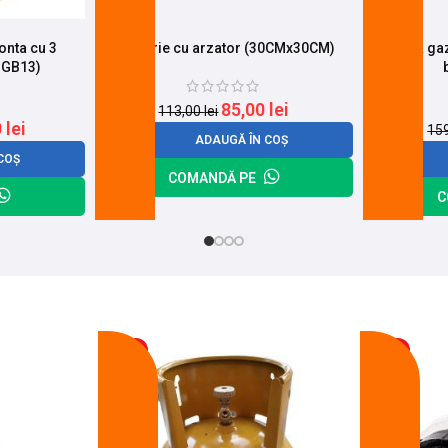
onta cu 3
Pirostrie cu arzator (30CMx30CM)
Lampa gaz
-GB13)
85,00
lei
113,00
lei
0
lei
15
ADAUGĂ ÎN COȘ
COȘ
COMANDĂ PE
C
-17%
-11%