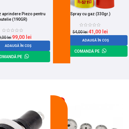
 aprindere Piezo pentru
Spray cu gaz (330gr.)
butelie (190GR)
41,00
lei
54,00
lei
99,00
lei
9,00
lei
ADAUGĂ ÎN COȘ
ADAUGĂ ÎN COȘ
COMANDĂ PE
OMANDĂ PE
-14%