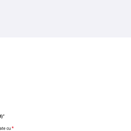
4)”
*
cate cu