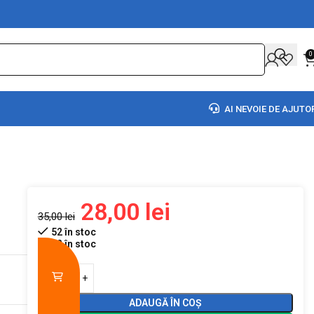
0
AI NEVOIE DE AJUTO
28,00
lei
35,00
lei
52 în stoc
52 în stoc
ADAUGĂ ÎN COȘ