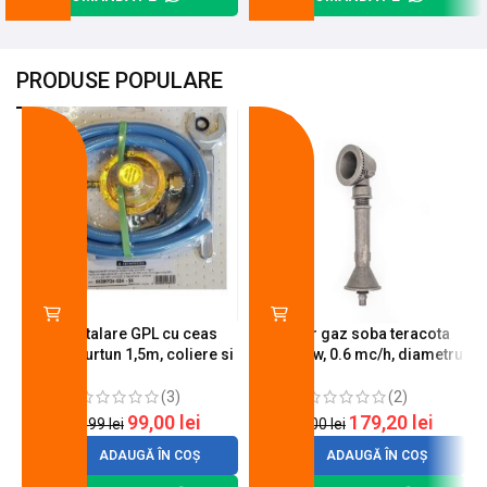
PRODUSE POPULARE
-18%
-10%
Kit instalare GPL cu ceas
Arzator gaz soba teracota
butelie, furtun 1,5m, coliere si
A600, 6 kw, 0.6 mc/h, diametru
cheie de strangere
90 mm
(3)
(2)
99,00
lei
179,20
lei
120,99
lei
200,00
lei
ADAUGĂ ÎN COȘ
ADAUGĂ ÎN COȘ