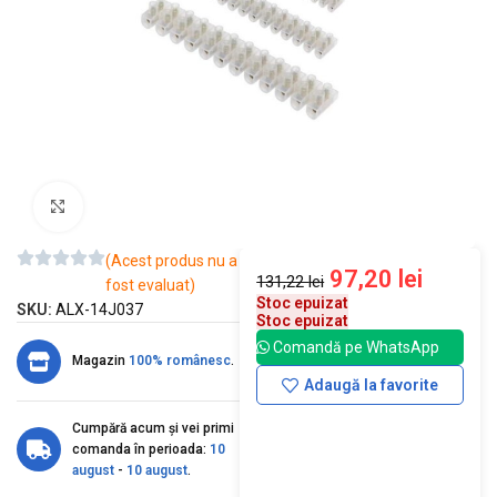
Mărește imaginea
(Acest produs nu a
97,20
lei
131,22
lei
fost evaluat)
Stoc epuizat
SKU:
ALX-14J037
Stoc epuizat
Comandă pe WhatsApp
Magazin
100% românesc
.
Adaugă la favorite
Cumpără acum și vei primi
comanda în perioada:
10
august
-
10 august
.