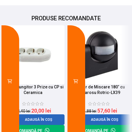
PRODUSE RECOMANDATE
-15%
-23%
Cap Prelungitor 3 Prize cu CP si
Senzor de Miscare 180˚ cu
Ceramica
Infrarosu Rotric-LX39
20,00
lei
57,60
lei
23,40
lei
74,88
lei
ADAUGĂ ÎN COȘ
ADAUGĂ ÎN COȘ
COMANDĂ PE
COMANDĂ PE