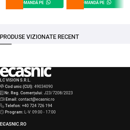
COMANDĂ PE
COMANDĂ PE
PRODUSE VIZIONATE RECENT
LC VISION S.R.L.
Cod unic (CUI):
49034090
Nr. Reg. Comerțului:
J23/7208/2023
Email:
contact@ecasnic.ro
Telefon:
+40 724 726 194
Program:
L-V: 09:00 - 17:00
ECASNIC.RO