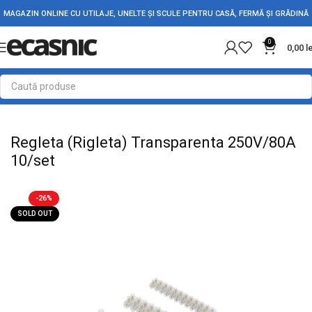
MAGAZIN ONLINE CU UTILAJE, UNELTE ȘI SCULE PENTRU CASĂ, FERMĂ ȘI GRĂDINĂ
0
0,00
l
Prima pagină
Conectica
Reglete si Conectori Electrici
Regleta (Rigleta) Transparenta 250V/80A
10/set
-26%
SOLD OUT