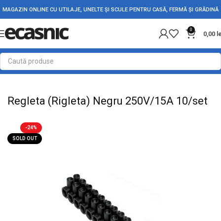
MAGAZIN ONLINE CU UTILAJE, UNELTE ȘI SCULE PENTRU CASĂ, FERMĂ ȘI GRĂDINĂ
0
0,00
l
Prima pagină
Conectica
Reglete si Conectori Electrici
Regleta (Rigleta) Negru 250V/15A 10/set
-24%
SOLD OUT