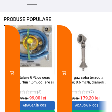
PRODUSE POPULARE
-18%
-10%
Kit instalare GPL cu ceas
Arzator gaz soba teracota
butelie, furtun 1,5m, coliere si
A600, 6 kw, 0.6 mc/h, diametru
cheie de strangere
90 mm
(3)
(2)
99,00
lei
179,20
lei
120,99
lei
200,00
lei
ADAUGĂ ÎN COȘ
ADAUGĂ ÎN COȘ