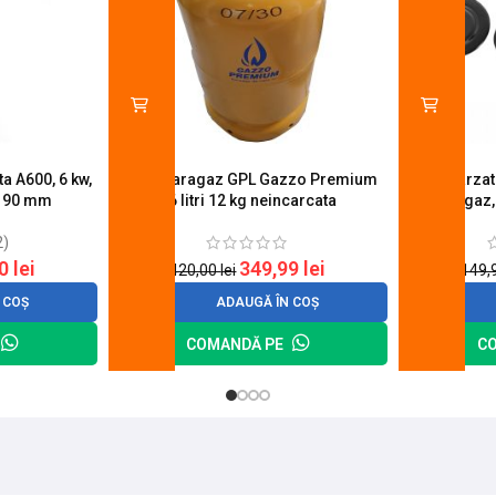
a A600, 6 kw,
Butelie aragaz GPL Gazzo Premium
Set 4 arza
u 90 mm
26 litri 12 kg neincarcata
aragaz,
2)
20
lei
349,99
lei
420,00
lei
149,
 COȘ
ADAUGĂ ÎN COȘ
COMANDĂ PE
C