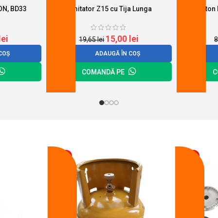
ON, BD33
Limitator Z15 cu Tija Lunga
Buton 
lei
15,00
lei
19,65
lei
8
COȘ
ADAUGĂ ÎN COȘ
COMANDĂ PE
C
-17%
-14%