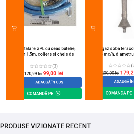
Kit instalare GPL cu ceas butelie,
Arzator gaz soba teracot
furtun 1,5m, coliere si cheie de
0.6 mc/h, diametr
strangere
(
(3)
179,
99,00
lei
200,00
lei
120,99
lei
ADAUGĂ ÎN
ADAUGĂ ÎN COȘ
COMANDĂ PE
COMANDĂ PE
PRODUSE VIZIONATE RECENT