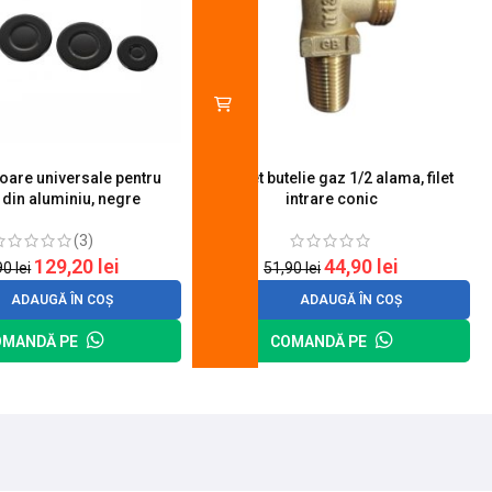
toare universale pentru
Robinet butelie gaz 1/2 alama, filet
S
 din aluminiu, negre
intrare conic
(3)
129,20
lei
44,90
lei
90
lei
51,90
lei
ADAUGĂ ÎN COȘ
ADAUGĂ ÎN COȘ
OMANDĂ PE
COMANDĂ PE