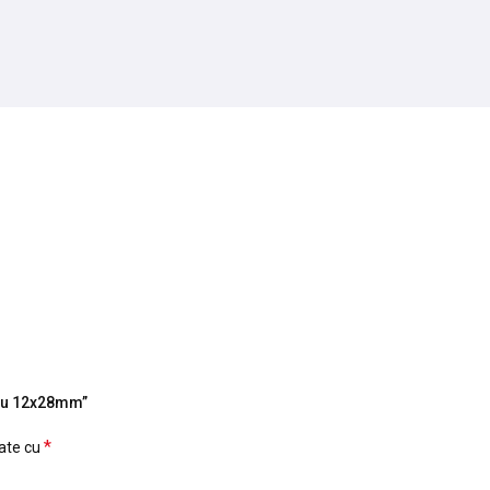
Roșu 12x28mm”
*
cate cu