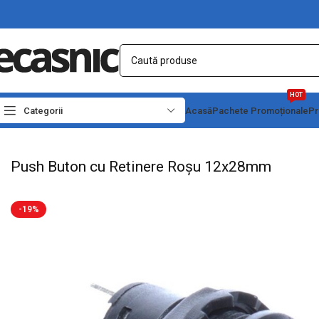
HOT
Categorii
Acasă
Pachete Promoționale
Pr
Prima pagină
Electrice
Intrerupatoare - Butoane
Push Buton cu Retinere Ro
Push Buton cu Retinere Roșu 12x28mm
-19%