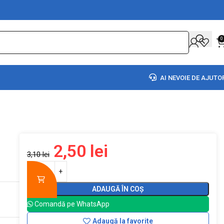
0
AI NEVOIE DE AJUTO
2,50
lei
3,10
lei
ADAUGĂ ÎN COȘ
Comandă pe WhatsApp
Adaugă la favorite