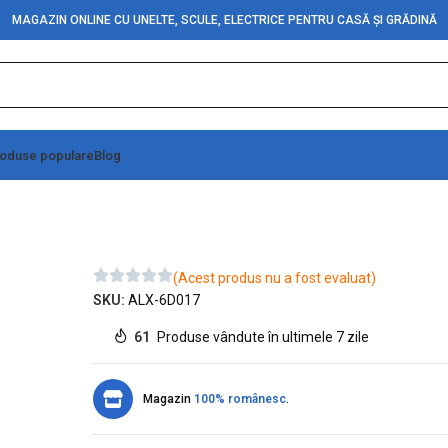
MAGAZIN ONLINE CU UNELTE, SCULE, ELECTRICE PENTRU CASĂ ȘI GRĂDINĂ
oduse populare
Blog
șu 12x28mm
(Acest produs nu a fost evaluat)
SKU:
ALX-6D017
61
Produse vândute în ultimele 7 zile
Magazin
100% românesc
.