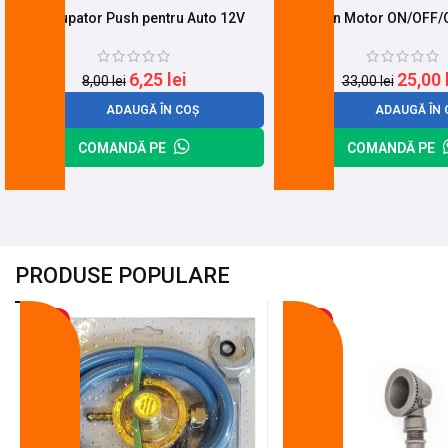
Intrerupator Push pentru Auto 12V
Buton Motor ON/OFF/
6,25
lei
25,00
8,00
lei
33,00
lei
ADAUGĂ ÎN COȘ
ADAUGĂ ÎN 
COMANDĂ PE
COMANDĂ PE
PRODUSE POPULARE
-18%
-10%