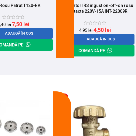
Rosu Patrat T120-RA
Intrerupator IRS ingust on-off-on rosu
3 contacte 220V-15A INT-22009R
7,50
lei
,40
lei
4,50
lei
4,95
lei
ADAUGĂ ÎN COȘ
ADAUGĂ ÎN COȘ
OMANDĂ PE
COMANDĂ PE
-13%