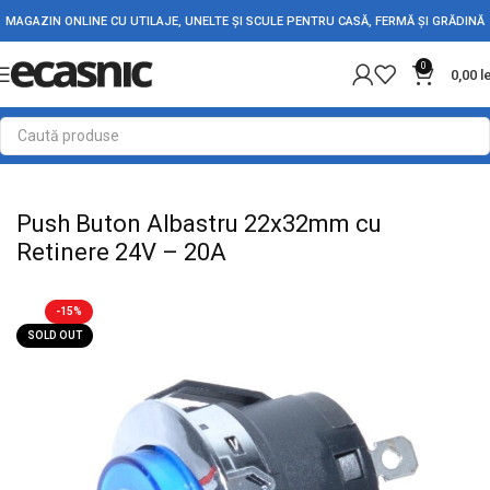
MAGAZIN ONLINE CU UTILAJE, UNELTE ȘI SCULE PENTRU CASĂ, FERMĂ ȘI GRĂDINĂ
0
0,00
l
Prima pagină
Electrice
Intrerupatoare - Butoane
Push Buton Albastru 22x32mm cu
Retinere 24V – 20A
-15%
SOLD OUT