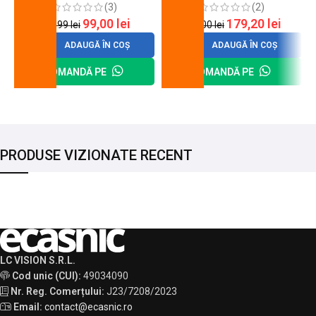
(3)
(2)
99,00
lei
179,20
lei
120,99
lei
200,00
lei
ADAUGĂ ÎN COȘ
ADAUGĂ ÎN COȘ
COMANDĂ PE
COMANDĂ PE
PRODUSE VIZIONATE RECENT
LC VISION S.R.L.
Cod unic (CUI):
49034090
Nr. Reg. Comerțului:
J23/7208/2023
Email:
contact@ecasnic.ro