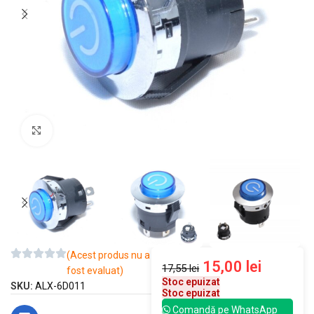
Mărește imaginea
(Acest produs nu a
15,00
lei
17,55
lei
fost evaluat)
Stoc epuizat
SKU:
ALX-6D011
Stoc epuizat
Comandă pe WhatsApp