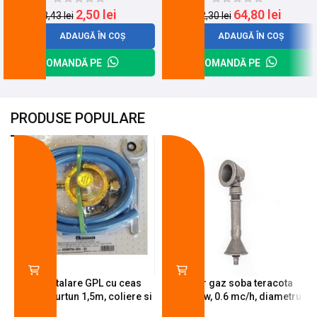
2,50
lei
64,80
lei
3,43
lei
82,30
lei
ADAUGĂ ÎN COȘ
ADAUGĂ ÎN COȘ
COMANDĂ PE
COMANDĂ PE
PRODUSE POPULARE
-18%
-10%
Kit instalare GPL cu ceas
Arzator gaz soba teracota
butelie, furtun 1,5m, coliere si
A600, 6 kw, 0.6 mc/h, diametru
cheie de strangere
90 mm