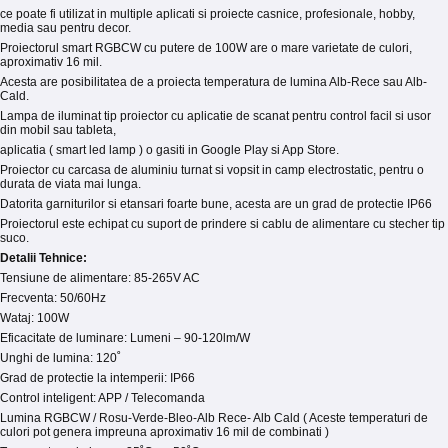
ce poate fi utilizat in multiple aplicati si proiecte casnice, profesionale, hobby,
media sau pentru decor.
Proiectorul smart RGBCW cu putere de 100W are o mare varietate de culori,
aproximativ 16 mil.
Acesta are posibilitatea de a proiecta temperatura de lumina Alb-Rece sau Alb-
Cald.
Lampa de iluminat tip proiector cu aplicatie de scanat pentru control facil si usor
din mobil sau tableta,
aplicatia ( smart led lamp ) o gasiti in Google Play si App Store.
Proiector cu carcasa de aluminiu turnat si vopsit in camp electrostatic, pentru o
durata de viata mai lunga.
Datorita garniturilor si etansari foarte bune, acesta are un grad de protectie IP66
Proiectorul este echipat cu suport de prindere si cablu de alimentare cu stecher tip
suco.
Detalii Tehnice:
Tensiune de alimentare: 85-265V AC
Frecventa: 50/60Hz
Wataj: 100W
Eficacitate de luminare: Lumeni – 90-120lm/W
Unghi de lumina: 120˚
Grad de protectie la intemperii: IP66
Control inteligent: APP / Telecomanda
Lumina RGBCW / Rosu-Verde-Bleo-Alb Rece- Alb Cald ( Aceste temperaturi de
culori pot genera impreuna aproximativ 16 mil de combinati )