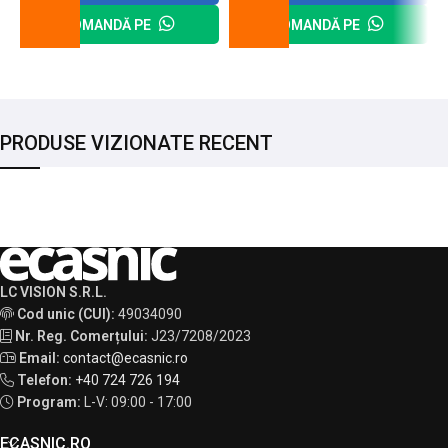
COMANDĂ PE
COMANDĂ PE
PRODUSE VIZIONATE RECENT
LC VISION S.R.L.
Cod unic (CUI):
49034090
Nr. Reg. Comerțului:
J23/7208/2023
Email:
contact@ecasnic.ro
Telefon:
+40 724 726 194
Program:
L-V: 09:00 - 17:00
ECASNIC.RO