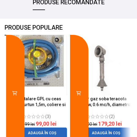
PRODUSE RECOMANDATE
PRODUSE POPULARE
-18%
-10%
Kit instalare GPL cu ceas
Arzator gaz soba teracota
butelie, furtun 1,5m, coliere si
A600, 6 kw, 0.6 mc/h, diametru
cheie de strangere
90 mm
(3)
(2)
99,00
lei
179,20
lei
120,99
lei
200,00
lei
ADAUGĂ ÎN COȘ
ADAUGĂ ÎN COȘ