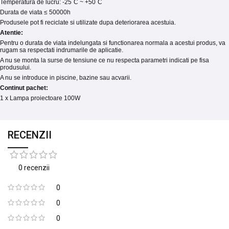
Temperatura de lucru: -25˚C ~ +50˚C
Durata de viata ≤ 50000h
Produsele pot fi reciclate si utilizate dupa deteriorarea acestuia.
Atentie:
Pentru o durata de viata indelungata si functionarea normala a acestui produs, va
rugam sa respectati indrumarile de aplicatie.
A nu se monta la surse de tensiune ce nu respecta parametri indicati pe fisa
produsului.
A nu se introduce in piscine, bazine sau acvarii.
Continut pachet:
1 x Lampa proiectoare 100W
RECENZII
0 recenzii
0
0
0