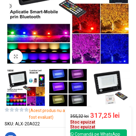
Mărește imaginea
(Acest produs nu a
317,25
lei
355,32
lei
fost evaluat)
Stoc epuizat
SKU:
ALX-20A022
Stoc epuizat
Comandă pe WhatsApp